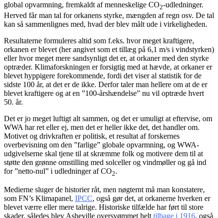
global opvarmning, fremkaldt af menneskelige CO
-udledninger.
2
Herved får man tal for orkanens styrke, mængden af regn osv. De tal
kan så sammenlignes med, hvad der blev målt ude i virkeligheden.
Resultaterne formuleres altid som f.eks. hvor meget kraftigere,
orkanen er blevet (her angivet som et tillæg på 6,1 m/s i vindstyrken)
eller hvor meget mere sandsynligt det er, at orkaner med den styrke
optræder. Klimaforskningen er forsigtig med at hævde, at orkaner er
blevet hyppigere forekommende, fordi det viser al statistik for de
sidste 100 år, at det er de ikke. Derfor taler man hellere om at de er
blevet kraftigere og at en ”100-årshændelse” nu vil optræde hvert
50. år.
Det er jo meget luftigt alt sammen, og det er umuligt at eftervise, om
WWA har ret eller ej, men det er heller ikke det, det handler om.
Motivet og drivkraften er politisk, et resultat af forskernes
overbevisning om den ”farlige” globale opvarmning, og WWA-
udgivelserne skal tjene til at skræmme folk og motivere dem til at
støtte den grønne omstilling med solceller og vindmøller og gå ind
for ”netto-nul” i udledninger af CO
.
2
Medierne sluger de historier råt, men nøgternt må man konstatere,
som FN’s Klimapanel,
IPCC
, også gør det, at orkanerne hverken er
blevet værre eller mere talrige. Historiske tilfælde har ført til store
skader, således blev Asheville oversvømmet helt
tilbage i 1916
, også