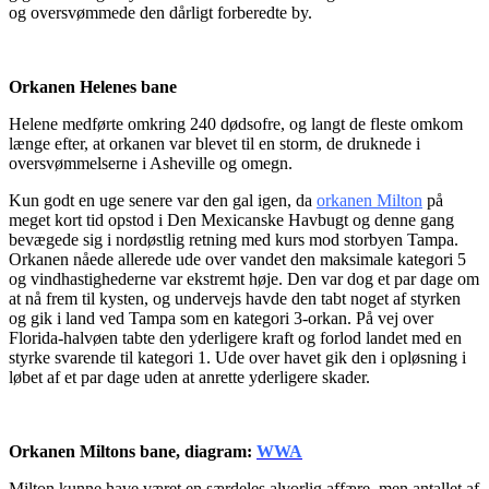
og oversvømmede den dårligt forberedte by.
Orkanen Helenes bane
Helene medførte omkring 240 dødsofre, og langt de fleste omkom
længe efter, at orkanen var blevet til en storm, de druknede i
oversvømmelserne i Asheville og omegn.
Kun godt en uge senere var den gal igen, da
orkanen Milton
på
meget kort tid opstod i Den Mexicanske Havbugt og denne gang
bevægede sig i nordøstlig retning med kurs mod storbyen Tampa.
Orkanen nåede allerede ude over vandet den maksimale kategori 5
og vindhastighederne var ekstremt høje. Den var dog et par dage om
at nå frem til kysten, og undervejs havde den tabt noget af styrken
og gik i land ved Tampa som en kategori 3-orkan. På vej over
Florida-halvøen tabte den yderligere kraft og forlod landet med en
styrke svarende til kategori 1. Ude over havet gik den i opløsning i
løbet af et par dage uden at anrette yderligere skader.
Orkanen Miltons bane, diagram:
WWA
Milton kunne have været en særdeles alvorlig affære, men antallet af