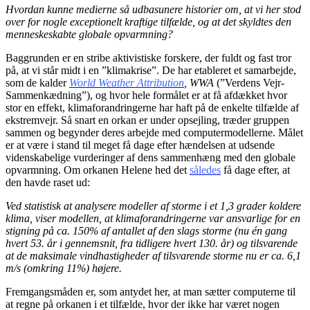
Hvordan kunne medierne så udbasunere historier om, at vi her stod
over for nogle exceptionelt kraftige tilfælde, og at det skyldtes den
menneskeskabte globale opvarmning?
Baggrunden er en stribe aktivistiske forskere, der fuldt og fast tror
på, at vi står midt i en ”klimakrise”. De har etableret et samarbejde,
som de kalder
World Weather Attribution
, WWA
(”Verdens Vejr-
Sammenkædning”), og hvor hele formålet er at få afdækket hvor
stor en effekt, klimaforandringerne har haft på de enkelte tilfælde af
ekstremvejr. Så snart en orkan er under opsejling, træder gruppen
sammen og begynder deres arbejde med computermodellerne. Målet
er at være i stand til meget få dage efter hændelsen at udsende
videnskabelige vurderinger af dens sammenhæng med den globale
opvarmning. Om orkanen Helene hed det
således
få dage efter, at
den havde raset ud:
Ved statistisk at analysere modeller af storme i et 1,3 grader koldere
klima, viser modellen, at klimaforandringerne var ansvarlige for en
stigning på ca. 150% af antallet af den slags storme (nu én gang
hvert 53. år i gennemsnit, fra tidligere hvert 130. år) og tilsvarende
at de maksimale vindhastigheder af tilsvarende storme nu er ca. 6,1
m/s (omkring 11%) højere.
Fremgangsmåden er, som antydet her, at man sætter computerne til
at regne på orkanen i et tilfælde, hvor der ikke har været nogen