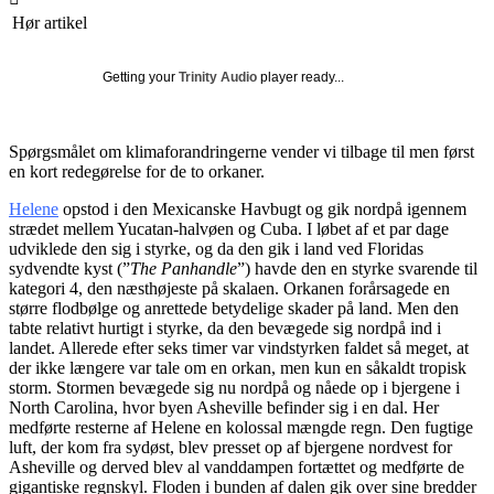
Hør artikel
Getting your
Trinity Audio
player ready...
Spørgsmålet om klimaforandringerne vender vi tilbage til men først
en kort redegørelse for de to orkaner.
Helene
opstod i den Mexicanske Havbugt og gik nordpå igennem
strædet mellem Yucatan-halvøen og Cuba. I løbet af et par dage
udviklede den sig i styrke, og da den gik i land ved Floridas
sydvendte kyst (”
The Panhandle
”) havde den en styrke svarende til
kategori 4, den næsthøjeste på skalaen. Orkanen forårsagede en
større flodbølge og anrettede betydelige skader på land. Men den
tabte relativt hurtigt i styrke, da den bevægede sig nordpå ind i
landet. Allerede efter seks timer var vindstyrken faldet så meget, at
der ikke længere var tale om en orkan, men kun en såkaldt tropisk
storm. Stormen bevægede sig nu nordpå og nåede op i bjergene i
North Carolina, hvor byen Asheville befinder sig i en dal. Her
medførte resterne af Helene en kolossal mængde regn. Den fugtige
luft, der kom fra sydøst, blev presset op af bjergene nordvest for
Asheville og derved blev al vanddampen fortættet og medførte de
gigantiske regnskyl. Floden i bunden af dalen gik over sine bredder