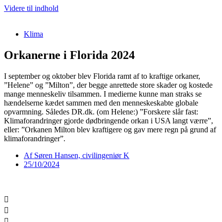
Videre til indhold
Klima
Orkanerne i Florida 2024
I september og oktober blev Florida ramt af to kraftige orkaner,
”Helene” og ”Milton”, der begge anrettede store skader og kostede
mange menneskeliv tilsammen. I medierne kunne man straks se
hændelserne kædet sammen med den menneskeskabte globale
opvarmning. Således DR.dk. (om Helene:) ”Forskere slår fast:
Klimaforandringer gjorde dødbringende orkan i USA langt værre”,
eller: ”Orkanen Milton blev kraftigere og gav mere regn på grund af
klimaforandringer”.
Af
Søren Hansen, civilingeniør K
25/10/2024