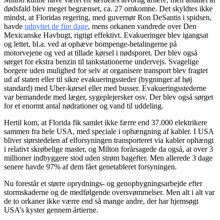
dødsfald blev meget begrænset, ca. 27 omkomne. Det skyldtes ikke
mindst, at Floridas regering, med guvernør Ron DeSantis i spidsen,
havde
udnyttet de fire dage
, mens orkanen vandrede over Den
Mexicanske Havbugt, rigtigt effektivt. Evakueringer blev igangsat
og lettet, bl.a. ved at ophæve bompenge-betalingerne på
motorvejene og ved at tillade kørsel i nødsporet. Der blev også
sørget for ekstra benzin til tankstationerne undervejs. Svagelige
borgere uden mulighed for selv at organisere transport blev fragtet
ud af staten eller til sikre evakueringssteder (bygninger af høj
standard) med Uber-kørsel eller med busser. Evakueringsstederne
var bemandede med læger, sygeplejersker osv. Der blev også sørget
for et enormt antal nødrationer og vand til uddeling.
Hertil kom, at Florida fik samlet ikke færre end 37.000 elektrikere
sammen fra hele USA, med speciale i ophængning af kabler. I USA
bliver størstedelen af elforsyningen transporteret via kabler ophængt
i relativt skrøbelige master, og Milton forårsagede da også, at over 3
millioner indbyggere stod uden strøm bagefter. Men allerede 3 dage
senere havde 97% af dem fået genetableret forsyningen.
Nu forestår et større oprydnings- og genopbygningsarbejde efter
stormskaderne og de medfølgende oversvømmelser. Men alt i alt var
de to orkaner ikke værre end så mange andre, der har hjemsøgt
USA’s kyster gennem årtierne.