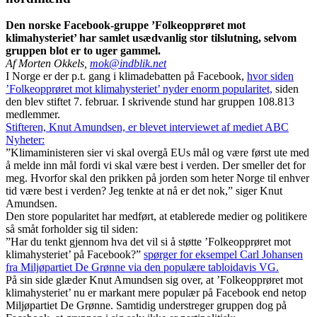
Den norske Facebook-gruppe ’Folkeopprøret mot
klimahysteriet’ har samlet usædvanlig stor tilslutning, selvom
gruppen blot er to uger gammel.
Af Morten Okkels,
mok@indblik.net
I Norge er der p.t. gang i klimadebatten på Facebook,
hvor siden
’Folkeopprøret mot klimahysteriet’ nyder enorm popularitet,
siden
den blev stiftet 7. februar. I skrivende stund har gruppen 108.813
medlemmer.
Stifteren, Knut Amundsen, er blevet interviewet af mediet ABC
Nyheter:
”Klimaministeren sier vi skal overgå EUs mål og være først ute med
å melde inn mål fordi vi skal være best i verden. Der smeller det for
meg. Hvorfor skal den prikken på jorden som heter Norge til enhver
tid være best i verden? Jeg tenkte at nå er det nok,” siger Knut
Amundsen.
Den store popularitet har medført, at etablerede medier og politikere
så småt forholder sig til siden:
”Har du tenkt gjennom hva det vil si å støtte ’Folkeopprøret mot
klimahysteriet’ på Facebook?”
spørger for eksempel Carl Johansen
fra Miljøpartiet De Grønne via den populære tabloidavis VG.
På sin side glæder Knut Amundsen sig over, at ’Folkeopprøret mot
klimahysteriet’ nu er markant mere populær på Facebook end netop
Miljøpartiet De Grønne. Samtidig understreger gruppen dog på