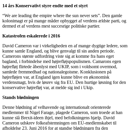
14 års Konservativt styre endte med et styrt
“We are leading the empire where the sun never sets”. Den gamle
kolonimagt er på mange måder opbygget af verdens ældste parti, og
dermed et af verdens mest succesrige politiske partier.
Katastrofen eskalerede i 2016
David Cameron var i virkeligheden en af mange dygtige ledere, som
kunne samle England, og blive genvalgt til sin anden periode.
Camerons største udfordring viste sig at komme fra hans eget
bagland, i forbindelse med højrefløjspopulismen. Camarons egen
højrefløj flirtede åbenlyst med UKIP, som i voldsomt overmod,
samlede fremmedhad og nationalegoisme. Konklusionen på
højrefløjen var, at England igen kunne blive en økonomisk
verdensmagt, hvis de løsrev sig fra EU. Den hurtige løsning for den
konservative højrefløj var, at melde sig ind i Ukip.
Stands blødningen
Denne blødning af velhavende og internationalt orienterede
medlemmer til Nigel Farage, plagede Cameron, som troede at han
kunne slå Brexit-ideen ihjel, med befolkningens hjælp. David
Cameron udskrev folkeafstemningen om EU-medlemskabet til
afholdelse 23. Juni 2016 for at standse blødningen fra den