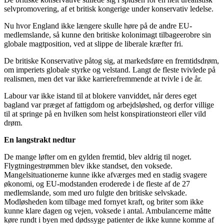
selvpromovering, af et britisk kongerige under konservativ ledelse.
Nu hvor England ikke længere skulle høre på de andre EU-
medlemslande, så kunne den britiske kolonimagt tilbageerobre sin
globale magtposition, ved at slippe de liberale kræfter fri.
De britiske Konservative påtog sig, at markedsføre en fremtidsdrøm,
om imperiets globale styrke og velstand. Langt de fleste tvivlede på
realismen, men det var ikke karrierefremmende at tvivle i de år.
Labour var ikke istand til at blokere vanviddet, når deres eget
bagland var præget af fattigdom og arbejdsløshed, og derfor villige
til at springe på en hvilken som helst konspirationsteori eller vild
drøm.
En langstrakt nedtur
De mange løfter om en gylden fremtid, blev aldrig til noget.
Flygtningestrømmen blev ikke standset, den voksede.
Mangelsituationerne kunne ikke afværges med en stadig svagere
økonomi, og EU-modstanden eroderede i de fleste af de 27
medlemslande, som med uro fulgte den britiske selvskade.
Modløsheden kom tilbage med fornyet kraft, og briter som ikke
kunne klare dagen og vejen, voksede i antal. Ambulancerne måtte
køre rundt i byen med dødssyge patienter de ikke kunne komme af