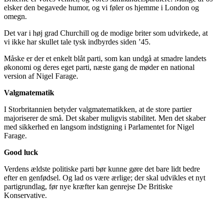
elsker den begavede humor, og vi føler os hjemme i London og
omegn.
Det var i høj grad Churchill og de modige briter som udvirkede, at
vi ikke har skullet tale tysk indbyrdes siden ’45.
Måske er der et enkelt blåt parti, som kan undgå at smadre landets
økonomi og deres eget parti, næste gang de møder en national
version af Nigel Farage.
Valgmatematik
I Storbritannien betyder valgmatematikken, at de store partier
majoriserer de små. Det skaber muligvis stabilitet. Men det skaber
med sikkerhed en langsom indstigning i Parlamentet for Nigel
Farage.
Good luck
Verdens ældste politiske parti bør kunne gøre det bare lidt bedre
efter en genfødsel. Og lad os være ærlige; der skal udvikles et nyt
partigrundlag, før nye kræfter kan genrejse De Britiske
Konservative.