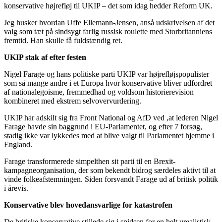
konservative højrefløj til UKIP – det som idag hedder Reform UK.
Jeg husker hvordan Uffe Ellemann-Jensen, anså udskrivelsen af det
valg som tæt på sindsygt farlig russisk roulette med Storbritanniens
fremtid. Han skulle få fuldstændig ret.
UKIP stak af efter festen
Nigel Farage og hans politiske parti UKIP var højrefløjspopulister
som så mange andre i et Europa hvor konservative bliver udfordret
af nationalegoisme, fremmedhad og voldsom historierevision
kombineret med ekstrem selvovervurdering.
UKIP har adskilt sig fra Front National og AfD ved ,at lederen Nigel
Farage havde sin baggrund i EU-Parlamentet, og efter 7 forsøg,
stadig ikke var lykkedes med at blive valgt til Parlamentet hjemme i
England.
Farage transformerede simpelthen sit parti til en Brexit-
kampagneorganisation, der som bekendt bidrog særdeles aktivt til at
vinde folkeafstemningen. Siden forsvandt Farage ud af britisk politik
i årevis.
Konservative blev hovedansvarlige for katastrofen
De britiske konservative stillede sig i spidsen for en helt urealistisk