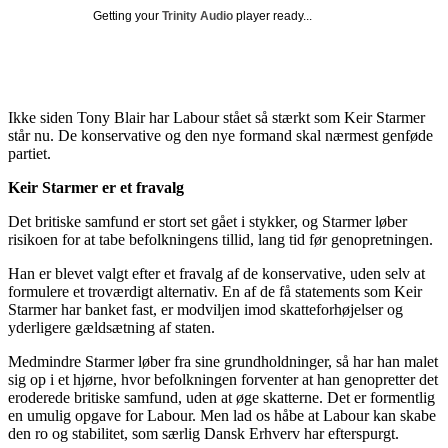
Getting your
Trinity Audio
player ready...
Ikke siden Tony Blair har Labour stået så stærkt som Keir Starmer
står nu. De konservative og den nye formand skal nærmest genføde
partiet.
Keir Starmer er et fravalg
Det britiske samfund er stort set gået i stykker, og Starmer løber
risikoen for at tabe befolkningens tillid, lang tid før genopretningen.
Han er blevet valgt efter et fravalg af de konservative, uden selv at
formulere et troværdigt alternativ. En af de få statements som Keir
Starmer har banket fast, er modviljen imod skatteforhøjelser og
yderligere gældsætning af staten.
Medmindre Starmer løber fra sine grundholdninger, så har han malet
sig op i et hjørne, hvor befolkningen forventer at han genopretter det
eroderede britiske samfund, uden at øge skatterne. Det er formentlig
en umulig opgave for Labour. Men lad os håbe at Labour kan skabe
den ro og stabilitet, som særlig Dansk Erhverv har efterspurgt.