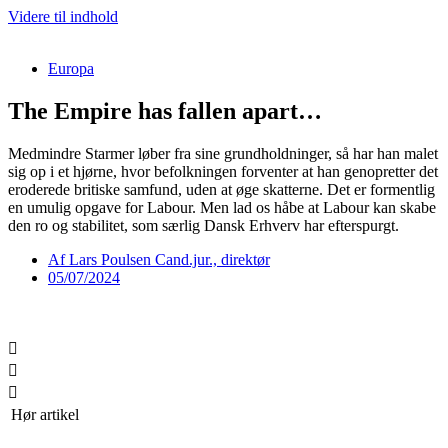
Videre til indhold
Europa
The Empire has fallen apart…
Medmindre Starmer løber fra sine grundholdninger, så har han malet
sig op i et hjørne, hvor befolkningen forventer at han genopretter det
eroderede britiske samfund, uden at øge skatterne. Det er formentlig
en umulig opgave for Labour. Men lad os håbe at Labour kan skabe
den ro og stabilitet, som særlig Dansk Erhverv har efterspurgt.
Af
Lars Poulsen Cand.jur., direktør
05/07/2024
Hør artikel