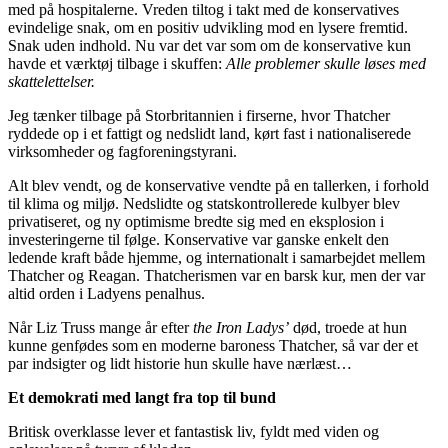
med på hospitalerne. Vreden tiltog i takt med de konservatives
evindelige snak, om en positiv udvikling mod en lysere fremtid.
Snak uden indhold. Nu var det var som om de konservative kun
havde et værktøj tilbage i skuffen:
Alle problemer skulle løses med
skattelettelser.
Jeg tænker tilbage på Storbritannien i firserne, hvor Thatcher
ryddede op i et fattigt og nedslidt land, kørt fast i nationaliserede
virksomheder og fagforeningstyrani.
Alt blev vendt, og de konservative vendte på en tallerken, i forhold
til klima og miljø. Nedslidte og statskontrollerede kulbyer blev
privatiseret, og ny optimisme bredte sig med en eksplosion i
investeringerne til følge. Konservative var ganske enkelt den
ledende kraft både hjemme, og internationalt i samarbejdet mellem
Thatcher og Reagan. Thatcherismen var en barsk kur, men der var
altid orden i Ladyens penalhus.
Når Liz Truss mange år efter
the Iron Ladys’
død, troede at hun
kunne genfødes som en moderne baroness Thatcher, så var der et
par indsigter og lidt historie hun skulle have nærlæst…
Et demokrati med langt fra top til bund
Britisk overklasse lever et fantastisk liv, fyldt med viden og