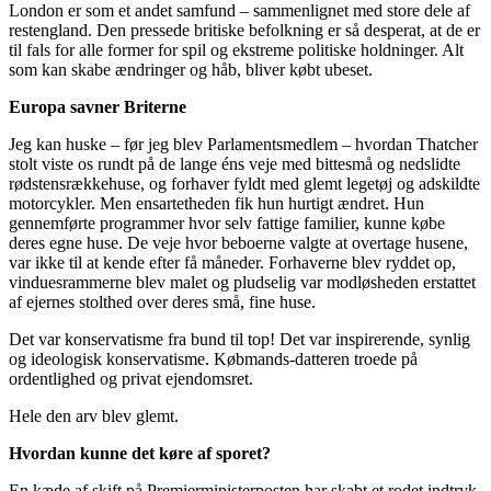
London er som et andet samfund – sammenlignet med store dele af
restengland. Den pressede britiske befolkning er så desperat, at de er
til fals for alle former for spil og ekstreme politiske holdninger. Alt
som kan skabe ændringer og håb, bliver købt ubeset.
Europa savner Briterne
Jeg kan huske – før jeg blev Parlamentsmedlem – hvordan Thatcher
stolt viste os rundt på de lange éns veje med bittesmå og nedslidte
rødstensrækkehuse, og forhaver fyldt med glemt legetøj og adskildte
motorcykler. Men ensartetheden fik hun hurtigt ændret. Hun
gennemførte programmer hvor selv fattige familier, kunne købe
deres egne huse. De veje hvor beboerne valgte at overtage husene,
var ikke til at kende efter få måneder. Forhaverne blev ryddet op,
vinduesrammerne blev malet og pludselig var modløsheden erstattet
af ejernes stolthed over deres små, fine huse.
Det var konservatisme fra bund til top! Det var inspirerende, synlig
og ideologisk konservatisme. Købmands-datteren troede på
ordentlighed og privat ejendomsret.
Hele den arv blev glemt.
Hvordan kunne det køre af sporet?
En kæde af skift på Premierministerposten har skabt et rodet indtryk,