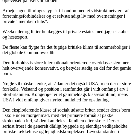
oplevelser på tværs af kloden.
Arbejdsugen tilbringes typisk i London med et vidstrakt netværk af
forretningsforbindelser og et selvstændigt liv med overnatninger i
private “member clubs”.
Weekender og ferier henlægges til private estates med jagtselskaber
og hestesport.
De fleste kan flygte fra det fugtige britiske klima til sommerboliger i
det globale Commonwealth.
Den forholdsvis store internationalt orienterede overklasse stemmer
helt overvejende konservativt, og betyder stadig en del for det gamle
parti.
Nogle vil måske tænke, at sådan er det også i USA, men der er store
forskelle. Velstand og position i samfundet går i vidt omfang i arv i
Storbritannien. Kongeriget er et gammeldags klassesamfund, mens
USA i vidt omfang giver nyrige mulighed for opstigning.
Den eksploderende klasse af socialt udsatte briter, sender deres børn
i skole uden morgenmad, med det primære formål at pakke
skolemaden ind, så den kan deles i familien efter skole. Der er
seriøst frost i de generelt dårligt byggede og elendigt vedligeholdte
britiske rækkehuse og lejlighedskomplekser. Levestandarden i