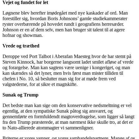
Vejet og fundet for let
Løgnene blev herefter imødegået med nye kaskader af ord. Man
forestiller sig, hvordan Boris Johnsons’ gamle studiekammerater
ryster overbærende på hovedet rundt i geografiens herresæder.
Johnson er en af dem selv, men han bruger sit talent til at agere
hofnar og showman.
Vrede og træthed
Deroppe ved Port Talbot i Aberafan Maesteg hvor de har stemt på
Steven Kinnock, har borgerne langsomt ladet smilet afløse af vrede
og forargelse. Man kan sagtens være uenige i kongeriget, og man
kan skændes så det lyner, men hvis først man mister tilliden til
chefen i No. 10, så beslutter man sig for at møde frem ved
valgstederne, for at sikre et magtskifte.
Sunak og Trump
Det bedste man kan sige om den konservative nedsmeltning er vel
egentlig, at den sympatiske Sunak påtog sig ansvaret, og
gennemførte en formfuldendt magtoverdragelse, som ligger så langt
fra den Trump præsterede, at man nærmest ikke skulle tro, at det er
to Nato-allierede atommagter vi sammenligner.
Briterne er vores venner, og vores samhandelspartnere. Mange af os