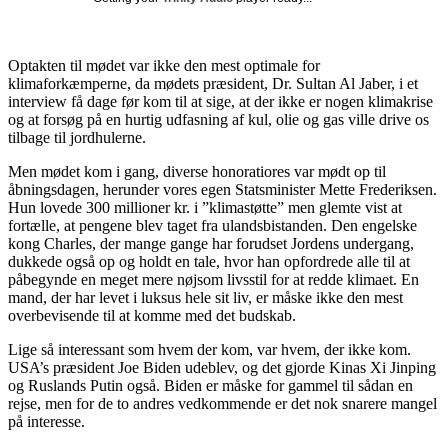
Optakten til mødet var ikke den mest optimale for
klimaforkæmperne, da mødets præsident, Dr. Sultan Al Jaber, i et
interview få dage før kom til at sige, at der ikke er nogen klimakrise
og at forsøg på en hurtig udfasning af kul, olie og gas ville drive os
tilbage til jordhulerne.
Men mødet kom i gang, diverse honoratiores var mødt op til
åbningsdagen, herunder vores egen Statsminister Mette Frederiksen.
Hun lovede 300 millioner kr. i ”klimastøtte” men glemte vist at
fortælle, at pengene blev taget fra ulandsbistanden. Den engelske
kong Charles, der mange gange har forudset Jordens undergang,
dukkede også op og holdt en tale, hvor han opfordrede alle til at
påbegynde en meget mere nøjsom livsstil for at redde klimaet. En
mand, der har levet i luksus hele sit liv, er måske ikke den mest
overbevisende til at komme med det budskab.
Lige så interessant som hvem der kom, var hvem, der ikke kom.
USA’s præsident Joe Biden udeblev, og det gjorde Kinas Xi Jinping
og Ruslands Putin også. Biden er måske for gammel til sådan en
rejse, men for de to andres vedkommende er det nok snarere mangel
på interesse.