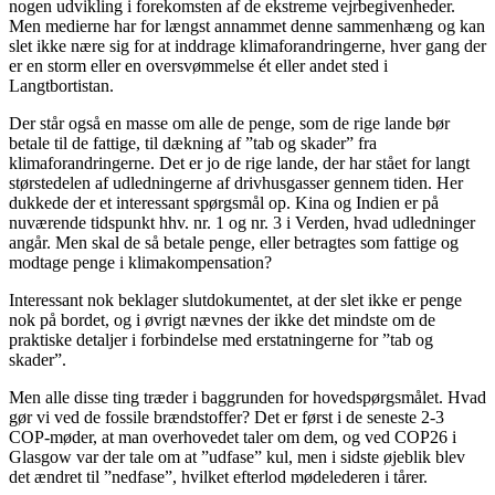
nogen udvikling i forekomsten af de ekstreme vejrbegivenheder.
Men medierne har for længst annammet denne sammenhæng og kan
slet ikke nære sig for at inddrage klimaforandringerne, hver gang der
er en storm eller en oversvømmelse ét eller andet sted i
Langtbortistan.
Der står også en masse om alle de penge, som de rige lande bør
betale til de fattige, til dækning af ”tab og skader” fra
klimaforandringerne. Det er jo de rige lande, der har stået for langt
størstedelen af udledningerne af drivhusgasser gennem tiden. Her
dukkede der et interessant spørgsmål op. Kina og Indien er på
nuværende tidspunkt hhv. nr. 1 og nr. 3 i Verden, hvad udledninger
angår. Men skal de så betale penge, eller betragtes som fattige og
modtage penge i klimakompensation?
Interessant nok beklager slutdokumentet, at der slet ikke er penge
nok på bordet, og i øvrigt nævnes der ikke det mindste om de
praktiske detaljer i forbindelse med erstatningerne for ”tab og
skader”.
Men alle disse ting træder i baggrunden for hovedspørgsmålet. Hvad
gør vi ved de fossile brændstoffer? Det er først i de seneste 2-3
COP-møder, at man overhovedet taler om dem, og ved COP26 i
Glasgow var der tale om at ”udfase” kul, men i sidste øjeblik blev
det ændret til ”nedfase”, hvilket efterlod mødelederen i tårer.