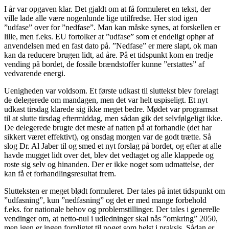
I år var opgaven klar. Det gjaldt om at få formuleret en tekst, der
ville lade alle være nogenlunde lige utilfredse. Her stod igen
”udfase” over for ”nedfase”. Man kan måske synes, at forskellen er
lille, men f.eks. EU fortolker at ”udfase” som et endeligt ophør af
anvendelsen med en fast dato på. ”Nedfase” er mere slapt, ok man
kan da reducere brugen lidt, ad åre. På et tidspunkt kom en tredje
vending på bordet, de fossile brændstoffer kunne ”erstattes” af
vedvarende energi.
Uenigheden var voldsom. Et første udkast til sluttekst blev forelagt
de delegerede om mandagen, men det var helt uspiseligt. Et nyt
udkast tirsdag klarede sig ikke meget bedre. Mødet var programsat
til at slutte tirsdag eftermiddag, men sådan gik det selvfølgeligt ikke.
De delegerede brugte det meste af natten på at forhandle (det har
sikkert været effektivt), og onsdag morgen var de godt trætte. Så
slog Dr. Al Jaber til og smed et nyt forslag på bordet, og efter at alle
havde mugget lidt over det, blev det vedtaget og alle klappede og
roste sig selv og hinanden. Der er ikke noget som udmattelse, der
kan få et forhandlingsresultat frem.
Slutteksten er meget blødt formuleret. Der tales på intet tidspunkt om
”udfasning”, kun ”nedfasning” og det er med mange forbehold
f.eks. for nationale behov og problemstillinger. Der tales i generelle
vendinger om, at netto-nul i udledninger skal nås ”omkring” 2050,
men igen er ingen forpligtet til noget som helst i praksis. Sådan er