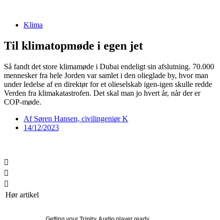
Videre
til
Klima
indhold
Til klimatopmøde i egen jet
Så fandt det store klimamøde i Dubai endeligt sin afslutning. 70.000
mennesker fra hele Jorden var samlet i den olieglade by, hvor man
under ledelse af en direktør for et olieselskab igen-igen skulle redde
Verden fra klimakatastrofen. Det skal man jo hvert år, når der er
COP-møde.
Af
Søren Hansen, civilingeniør K
14/12/2023
Hør artikel
Getting your
Trinity Audio
player ready...