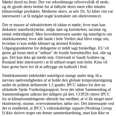
Mødet skred nu frem. Der var rekordmange erhvervsfolk til stede,
og de gjorde deres bedste for at falbyde deres mere eller mindre
klimavenlige produkter. Medierne skrev, at selv Dr. Al Jaber vist var
interesseret i at få indgået nogle kontrakter om olieleverancer.
Der er masser af sideaktiviteter til sådan et møde, hvor man kan
diskutere naturbeskyttelse, miljø, køn og krænkelser, racisme og
etnisk retfærdighed. Men hovedinteressen samler sig naturligvis om
slutdokumentet, hvor alle lande i hele Verden skal blive enige om,
hvordan vi kan redde klimaet og dermed Kloden.
Udgangspunkterne for deltagerne er mildt sagt forskellige. EU vil
gerne gå foran med at ”udfase” de fossile brændstoffer, kul, olie og
gas. Det kan ikke gå stærkt nok. Omvendt er Saudi Arabien og
Rusland ikke interesseret i at få udfaset noget som helst. Kina vil
bare gerne have lov til at udbygge sin kulkraft i fred.
Slutdokumentet indeholder naturligvis mange andre ting, bl.a.
nævnes nødvendigheden af at holde den globale temperaturstigning
under de politisk definerede 1,5 grader. IPCC takkes for den nu
afsluttede Sjette Vurderingsrapport, hvor det sidste Sammendrag af
Sammendragene udkom her tidligere på året. COP28 citerer IPCC
for at klimaforandringerne allerede har medført, at vi får meget mere
ekstremvejr, storme, oversvømmelser, tørke osv. Det interessante ved
det er imidlertid, at IPCC’s videnskabelige rapport (Working Group
I) ikke skriver noget om denne sammenkædning, man kan ikke se