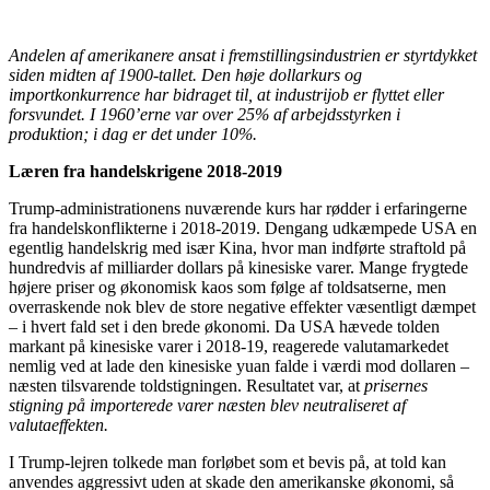
Andelen af amerikanere ansat i fremstillingsindustrien er styrtdykket
siden midten af 1900-tallet. Den høje dollarkurs og
importkonkurrence har bidraget til, at industrijob er flyttet eller
forsvundet. I 1960’erne var over 25% af arbejdsstyrken i
produktion; i dag er det under 10%.
Læren fra handelskrigene 2018-2019
Trump-administrationens nuværende kurs har rødder i erfaringerne
fra handelskonflikterne i 2018-2019. Dengang udkæmpede USA en
egentlig handelskrig med især Kina, hvor man indførte straftold på
hundredvis af milliarder dollars på kinesiske varer. Mange frygtede
højere priser og økonomisk kaos som følge af toldsatserne, men
overraskende nok blev de store negative effekter væsentligt dæmpet
– i hvert fald set i den brede økonomi. Da USA hævede tolden
markant på kinesiske varer i 2018-19, reagerede valutamarkedet
nemlig ved at lade den kinesiske yuan falde i værdi mod dollaren –
næsten tilsvarende toldstigningen. Resultatet var, at
prisernes
stigning på importerede varer næsten blev neutraliseret af
valutaeffekten.
I Trump-lejren tolkede man forløbet som et bevis på, at told kan
anvendes aggressivt uden at skade den amerikanske økonomi, så