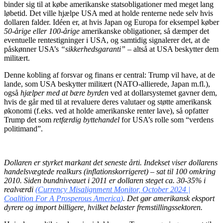
binder sig til at købe amerikanske statsobligationer med meget lang
løbetid. Det ville hjælpe USA med at holde renterne nede selv hvis
dollaren falder. Idéen er, at hvis Japan og Europa for eksempel køber
50-årige eller 100-årige
amerikanske obligationer, så dæmper det
eventuelle rentestigninger i USA, og samtidig signalerer det, at de
påskønner USA’s
“sikkerhedsgaranti”
– altså at USA beskytter dem
militært.
Denne kobling af forsvar og finans er central: Trump vil have, at de
lande, som USA beskytter militært (NATO-allierede, Japan m.fl.),
også
hjælper med at bære byrden
ved at dollarsystemet gavner dem,
hvis de går med til at revaluere deres valutaer og støtte amerikansk
økonomi (f.eks. ved at holde amerikanske renter lave), så opfatter
Trump det som
retfærdig byttehandel
for USA’s rolle som “verdens
politimand”.
Dollaren er styrket markant det seneste årti. Indekset viser dollarens
handelsvægtede realkurs (inflationskorrigeret) – sat til 100 omkring
2010. Siden bundniveauet i 2011 er dollaren steget ca. 30-35% i
realværdi
(
Currency Misalignment Monitor, October 2024 |
Coalition For A Prosperous America
)
. Det gør amerikansk eksport
dyrere og import billigere, hvilket belaster fremstillingssektoren.