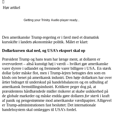
Hør artikel
Getting your
Trinity Audio
player ready...
Den amerikanske Trump-regering er i færd med et dramatisk
kursskifte i landets økonomiske politik. Målet er klart:
Dollarkursen skal ned, og USA’s eksport skal op
Præsident Trump og hans team har længe ment, at dollaren er
overvurderet – altså kunstigt høj i værdi – hvilket gør amerikanske
varer dyrere i udlandet og fremmede varer billigere i USA. En stærk
dollar lyder måske flot, men i Trump-lejren betragtes den som en
klods om benet på amerikansk industri. Den høje dollarkurs har over
årtier bidraget til underskud på handelsbalancen og en udhuling af
amerikansk fremstillingsindustri. Kritikere peger dog på, at
præsidentens hårdhændede midler risikerer at skabe usikkerhed på
de globale markeder og måske endda gøre dollaren
for stærk
i kraft
af panik og pengestrømme mod amerikanske værdipapirer. Alligevel
er Trump-administrationen fast besluttet: Det internationale
handelssystem skal omlægges til USA’s fordel.