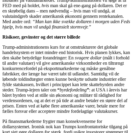
indsatser på valutamarkedet. Trump-administrationen vil søge at få
FED med på holdet,
hvis
man skal gå ene-gang på dollaren. Det er
en skrøbelig dans – men nødvendig – hvis man vil undgå, at
valutaindgreb skader amerikansk økonomi gennem rentekanalen.
Med andre ord:
“Man kan ikke svække dollaren i morgen uden Feds
hjælp, hvis man vil undgå finansielt stormvejr.”
Risikoer, gevinster og det større billede
Trump-administrationens kurs for at omstrukturere det globale
handelssystem er intet mindre end historisk. Hvis planen lykkes, kan
den skabe betydelige forandringer: En
svagere dollar
(målt i forhold
til andre valutaer) vil give amerikanske virksomheder en tiltrængt
konkurrencefordel på eksportmarkederne og måske genåbne
fabrikker, der længe har været tabt til udlandet. Samtidig vil de
løbende toldindtægter enten kunne beskytte udsatte industrier eller
fylde statskassen, hvilket i princippet kan lette skattebyrden andre
steder. Trump-lejren taler om
“
byrdefordeling
”
: at USA i årevis har
båret byrden ved at stille sin økonomi og militær til rådighed for
verdensordenen, og at det er på tide at andre betaler en større del af
prisen. Enten ved at købe flere amerikanske varer, betale mere for
fælles forsvar eller acceptere mindre fordelagtige valutakurser.
På finansmarkederne frygter man konsekvenserne for
dollarsystemet. Ironisk nok kan Trumps konfrontatoriske tilgang på
kort sigt gøre dollaren
for
stærk, fordi usikre investorer strømmer til