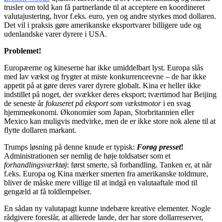
trusler om told kan få partnerlande til at acceptere en koordineret
valutajustering, hvor f.eks. euro, yen og andre styrkes mod dollaren.
Det vil i praksis gøre amerikanske eksportvarer billigere ude og
udenlandske varer dyrere i USA.
Problemet!
Europæerne og kineserne har ikke umiddelbart lyst. Europa slås
med lav vækst og frygter at miste konkurrenceevne – de har ikke
appetit på at gøre deres varer dyrere globalt. Kina er heller ikke
indstillet på noget, der svækker deres eksport; tværtimod har Beijing
de seneste år
fokuseret på eksport som vækstmotor
i en svag
hjemmeøkonomi. Økonomier som Japan, Storbritannien eller
Mexico kan muligvis medvirke, men de er ikke store nok alene til at
flytte dollaren markant.
Trumps løsning på denne knude er typisk:
Forøg presset
!
Administrationen ser nemlig de høje toldsatser som et
forhandlingsværktøj
: først smerte, så forhandling. Tanken er, at når
f.eks. Europa og Kina mærker smerten fra amerikanske toldmure,
bliver de måske mere villige til at indgå en valutaaftale mod til
gengæld at få toldlempelser.
En sådan ny valutapagt kunne indebære kreative elementer. Nogle
rådgivere foreslår, at allierede lande, der har store dollarreserver,