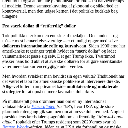
bredt ud til også at omfatte økonomiske forhold – fra halvlederchips
til medicin. Denne sammenknytning af økonomi og sikkerhed er
kontroversiel, men den udgør kernen i det politiske budskab bag
tiltagene.
Fra stærk dollar til “retfærdig” dollar
Toldpolitikken er kun den ene side af medaljen. Den anden – og
måske mest bemærkelsesværdige – er et muligt opgør med selve
dollarens internationale rolle og kursniveau
. Siden 1990’erne har
amerikanske regeringer typisk hyldet en “stærk dollar” og ladet
valutamarkedet passe sig selv. Det gør Trump ikke. Tværtimod
ønsker hans hold aktivt at svække dollaren for at gøre amerikanske
varer mere konkurrencedygtige ude i verden.
Men hvordan svækker man bevidst sin egen valuta? Traditionelt har
det været et tabu for amerikanske politikere at intervenere direkte.
Alligevel lufter Trump-teamet både
multilaterale og unilaterale
strategier
for at opnå en mere favorabel dollarkurs
På multilateralt plan drømmer man om en ny international
valutaaftale à la
Plaza-aftalen
fra 1985
, hvor USA og de store
økonomier dengang gik sammen om at presse dollaren ned. Nogle i
præsidentens kreds taler spøgefuldt om en fremtidig
“Mar-a-Lago-
aftale”
(opkaldt efter Trumps residens) som 2020’ernes svar på
Bretton Woods
-aftalen
. Idéen er, at USA via forhandling og måske