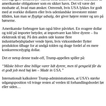
amerikanske obligationer som en sikker havn. Det vil være det
modsatte af, hvad man ønsker. Omvendt, hvis USA lykkes for godt
med at svække dollaren eller hvis udenlandske investorer mister
tilliden, kan man se
flygtige udsalg
, der giver højere renter og uro på
børserne.
Amerikanske forbrugere kan også blive påvirket. En svagere dollar
og told på importer betyder, at importvarer kan blive dyrere – fra
elektronik til tøj. På den anden side kunne flere
industriarbejdspladser vende hjem, hvis virksomheder flytter
produktion tilbage for at undgå tolden og drage fordel af en mere
konkurrencedygtig dollar.
Det er netop denne trade-off, Trump-appellen spiller på:
“Måske bliver dine billige varer lidt dyrere, men til gengæld får du
et godt job med høj løn – Made in USA.”
Internationalt kalkulerer Trump-administrationen, at USA’s stærke
udgangsposition vil tvinge resten af verden til forhandlingsbordet før
eller siden…