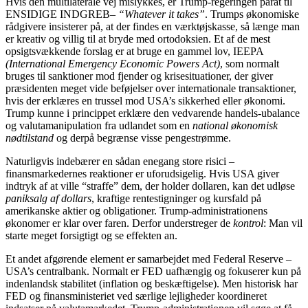
Hvis den multilaterale vej mislykkes, er Trump-regeringen parat til
ENSIDIGE INDGREB–
“Whatever it takes”
. Trumps økonomiske
rådgivere insisterer på, at der findes en værktøjskasse, så længe man
er kreativ og villig til at bryde med ortodoksien. Et af de mest
opsigtsvækkende forslag er at bruge en gammel lov, IEEPA
(International Emergency Economic Powers Act)
, som normalt
bruges til sanktioner mod fjender og krisesituationer, der giver
præsidenten meget vide beføjelser over internationale transaktioner,
hvis der erklæres en trussel mod USA’s sikkerhed eller økonomi.
Trump kunne i princippet erklære den vedvarende handels-ubalance
og valutamanipulation fra udlandet som en
national økonomisk
nødtilstand
og derpå begrænse visse pengestrømme.
Naturligvis indebærer en sådan enegang store risici –
finansmarkedernes reaktioner er uforudsigelig. Hvis USA giver
indtryk af at ville “straffe” dem, der holder dollaren, kan det udløse
paniksalg af dollars
, kraftige rentestigninger og kursfald på
amerikanske aktier og obligationer. Trump-administrationens
økonomer er klar over faren. Derfor understreger de
kontrol
: Man vil
starte meget forsigtigt og se effekten an.
Et andet afgørende element er samarbejdet med Federal Reserve –
USA’s centralbank. Normalt er FED uafhængig og fokuserer kun på
indenlandsk stabilitet (inflation og beskæftigelse). Men historisk har
FED og finansministeriet ved særlige lejligheder koordineret