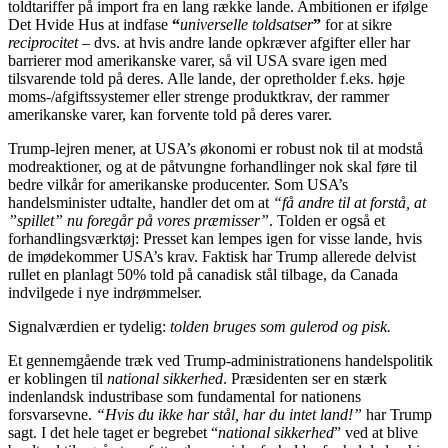
toldtariffer på import fra en lang række lande. Ambitionen er ifølge
Det Hvide Hus at indfase
“
universelle toldsatser
”
for at sikre
reciprocitet
– dvs. at hvis andre lande opkræver afgifter eller har
barrierer mod amerikanske varer, så vil USA svare igen med
tilsvarende told på deres. Alle lande, der opretholder f.eks. høje
moms-/afgiftssystemer eller strenge produktkrav, der rammer
amerikanske varer, kan forvente told på deres varer.
Trump-lejren mener, at USA’s økonomi er robust nok til at modstå
modreaktioner, og at de påtvungne forhandlinger nok skal føre til
bedre vilkår for amerikanske producenter. Som USA’s
handelsminister udtalte, handler det om at
“få andre til at forstå, at
”spillet” nu foregår på vores præmisser”
. Tolden er også et
forhandlingsværktøj: Presset kan lempes igen for visse lande, hvis
de imødekommer USA’s krav. Faktisk har Trump allerede delvist
rullet en planlagt 50% told på canadisk stål tilbage, da Canada
indvilgede i nye indrømmelser.
Signalværdien er tydelig:
tolden bruges som gulerod og pisk.
Et gennemgående træk ved Trump-administrationens handelspolitik
er koblingen til
national sikkerhed
. Præsidenten ser en stærk
indenlandsk industribase som fundamental for nationens
forsvarsevne.
“Hvis du ikke har stål, har du intet land!”
har Trump
sagt. I det hele taget er begrebet “
national sikkerhed
” ved at blive