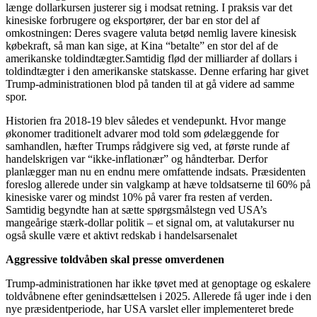
længe dollarkursen justerer sig i modsat retning. I praksis var det
kinesiske forbrugere og eksportører, der bar en stor del af
omkostningen: Deres svagere valuta betød nemlig lavere kinesisk
købekraft, så man kan sige, at Kina “betalte” en stor del af de
amerikanske toldindtægter.Samtidig flød der milliarder af dollars i
toldindtægter i den amerikanske statskasse. Denne erfaring har givet
Trump-administrationen blod på tanden til at gå videre ad samme
spor.
Historien fra 2018-19 blev således et vendepunkt. Hvor mange
økonomer traditionelt advarer mod told som ødelæggende for
samhandlen, hæfter Trumps rådgivere sig ved, at første runde af
handelskrigen var “ikke-inflationær” og håndterbar. Derfor
planlægger man nu en endnu mere omfattende indsats. Præsidenten
foreslog allerede under sin valgkamp at hæve toldsatserne til 60% på
kinesiske varer og mindst 10% på varer fra resten af verden.
Samtidig begyndte han at sætte spørgsmålstegn ved USA’s
mangeårige stærk-dollar politik – et signal om, at valutakurser nu
også skulle være et aktivt redskab i handelsarsenalet
Aggressive toldvåben skal presse omverdenen
Trump-administrationen har ikke tøvet med at genoptage og eskalere
toldvåbnene efter genindsættelsen i 2025. Allerede få uger inde i den
nye præsidentperiode, har USA varslet eller implementeret brede