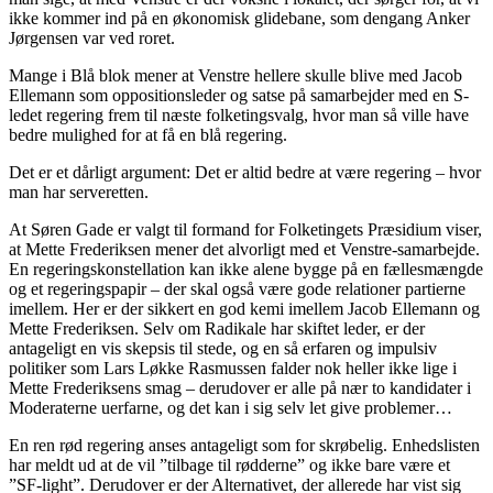
ikke kommer ind på en økonomisk glidebane, som dengang Anker
Jørgensen var ved roret.
Mange i Blå blok mener at Venstre hellere skulle blive med Jacob
Ellemann som oppositionsleder og satse på samarbejder med en S-
ledet regering frem til næste folketingsvalg, hvor man så ville have
bedre mulighed for at få en blå regering.
Det er et dårligt argument: Det er altid bedre at være regering – hvor
man har serveretten.
At Søren Gade er valgt til formand for Folketingets Præsidium viser,
at Mette Frederiksen mener det alvorligt med et Venstre-samarbejde.
En regeringskonstellation kan ikke alene bygge på en fællesmængde
og et regeringspapir – der skal også være gode relationer partierne
imellem. Her er der sikkert en god kemi imellem Jacob Ellemann og
Mette Frederiksen. Selv om Radikale har skiftet leder, er der
antageligt en vis skepsis til stede, og en så erfaren og impulsiv
politiker som Lars Løkke Rasmussen falder nok heller ikke lige i
Mette Frederiksens smag – derudover er alle på nær to kandidater i
Moderaterne uerfarne, og det kan i sig selv let give problemer…
En ren rød regering anses antageligt som for skrøbelig. Enhedslisten
har meldt ud at de vil ”tilbage til rødderne” og ikke bare være et
”SF-light”. Derudover er der Alternativet, der allerede har vist sig