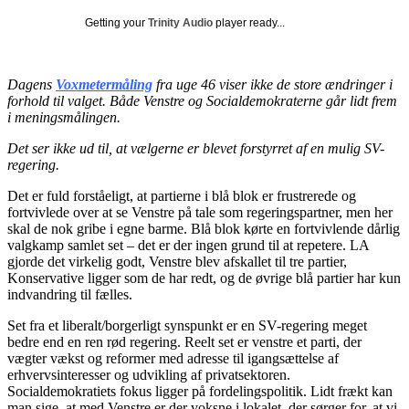
Getting your
Trinity Audio
player ready...
Dagens
Voxmetermåling
fra uge 46 viser ikke de store ændringer i
forhold til valget. Både Venstre og Socialdemokraterne går lidt frem
i meningsmålingen.
Det ser ikke ud til, at vælgerne er blevet forstyrret af en mulig SV-
regering.
Det er fuld forståeligt, at partierne i blå blok er frustrerede og
fortvivlede over at se Venstre på tale som regeringspartner, men her
skal de nok gribe i egne barme. Blå blok kørte en fortvivlende dårlig
valgkamp samlet set – det er der ingen grund til at repetere. LA
gjorde det virkelig godt, Venstre blev afskallet til tre partier,
Konservative ligger som de har redt, og de øvrige blå partier har kun
indvandring til fælles.
Set fra et liberalt/borgerligt synspunkt er en SV-regering meget
bedre end en ren rød regering. Reelt set er venstre et parti, der
vægter vækst og reformer med adresse til igangsættelse af
erhvervsinteresser og udvikling af privatsektoren.
Socialdemokratiets fokus ligger på fordelingspolitik. Lidt frækt kan
man sige, at med Venstre er der voksne i lokalet, der sørger for, at vi