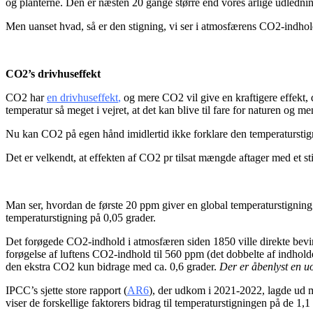
og planterne. Den er næsten 20 gange større end vores årlige udledni
Men uanset hvad, så er den stigning, vi ser i atmosfærens CO
2
-indhol
CO
2
’s drivhuseffekt
CO
2
har
en drivhuseffekt
,
og mere CO
2
vil give en kraftigere effekt,
temperatur så meget i vejret, at det kan blive til fare for naturen og 
Nu kan CO
2
på egen hånd imidlertid ikke forklare den temperaturstigni
Det er velkendt, at effekten af CO
2
pr tilsat mængde aftager med et st
Man ser, hvordan de første 20 ppm giver en global temperaturstigning
temperaturstigning på 0,05 grader.
Det forøgede CO
2
-indhold i atmosfæren siden 1850 ville direkte bev
forøgelse af luftens CO
2
-indhold til 560 ppm (det dobbelte af indholde
den ekstra CO
2
kun bidrage med ca. 0,6 grader.
D
er
er åbenlyst
en u
IPCC’s sjette store rapport (
AR6
), der udkom i 2021-2022, lagde ud
viser de forskellige faktorers bidrag til temperaturstigningen på de 1,