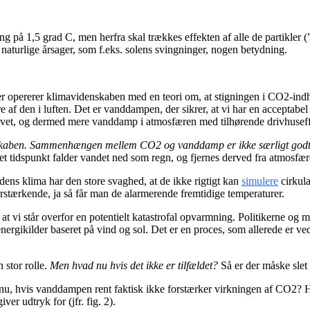
ing på 1,5
grad
C, men herfra skal trækkes effekten af alle de partikler 
r naturlige årsager, som f.eks. solens svingninger, nogen betydning.
r opererer klimavidenskaben med en teori om, at stigningen i CO
2
-ind
e af den i luften.
Det er vanddampen, der sikrer, at vi har en acceptabel
avet, og dermed mere vanddamp i atmosfæren med tilhørende drivhuseff
skaben.
Sammenhængen mellem CO
2
og vanddamp er ikke særligt god
På et tidspunkt falder vandet ned som regn, og fjernes derved fra atmosfæ
ens klima har den store svaghed, at de ikke rigtigt kan
simulere
cirkul
rstærkende, ja så får man de alarmerende fremtidige temperaturer.
 at vi står overfor en potentielt katastrofal opvarmning. Politikerne 
 energikilder baseret på vind og sol. Det er en proces, som allerede er 
 stor rolle.
Men hvad nu hvis det ikke er tilfældet?
Så er der måske slet
l nu, hvis vanddampen rent faktisk ikke forstærker virkningen af CO
2
? 
iver udtryk for (jfr. fig. 2).