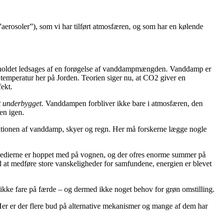
(”aerosoler”), som vi har tilført atmosfæren, og som har en kølende
holdet ledsages af en forøgelse af vanddampmængden.
Vanddamp er
 temperatur her på Jorden. Teorien siger nu, at CO
2
giver en
ekt.
t underbygget
.
Vanddampen forbliver ikke bare i atmosfæren, den
ren igen.
ationen af vanddamp, skyer og regn
. Her må forskerne lægge nogle
og medierne er hoppet med på vognen, og der ofres enorme summer på
ved at medføre store vanskeligheder for samfundene, energien er blevet
 ikke fare på færde – og dermed ikke noget behov for grøn omstilling.
Her er der flere bud på alternative mekanismer og mange af dem har