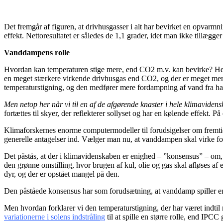
Det fremgår af figuren, at drivhusgasser i alt har bevirket en opvarmn
effekt. Nettoresultatet er således de 1,1 grader, idet man ikke tillægge
Vanddampens rolle
Hvordan kan temperaturen stige mere, end CO
2
m.v. kan bevirke? He
en meget stærkere virkende drivhusgas end CO
2
, og der er meget mer
temperaturstigning, og den medfører mere fordampning af vand fra h
Men netop her når vi til en af de afgørende knaster i hele klimaviden
fortættes til skyer, der reflekterer sollyset og har en kølende effekt. 
Klimaforskernes enorme computermodeller til forudsigelser om fremtid
generelle antagelser ind. Vælger man nu, at vanddampen skal virke fo
Det påstås, at der i klimavidenskaben er enighed – ”konsensus” – om,
den grønne omstilling, hvor brugen af kul, olie og gas skal afløses af
dyr, og der er opstået mangel på den.
Den påståede konsensus har som forudsætning, at vanddamp spiller en
Men hvordan forklarer vi den temperaturstigning, der har været indti
variationerne i solens indstråling
til at spille en større rolle, end IPCC g