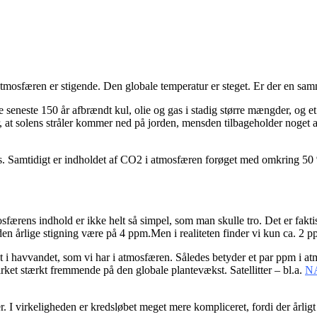
atmosfæren er stigende. Den globale temperatur er steget. Er der en s
e seneste 150 år afbrændt kul, olie og gas i stadig større mængder, og 
er, at solens stråler kommer ned på jorden, mensden tilbageholder noget
s. Samtidigt er indholdet af CO
2
i atmosfæren forøget med omkring 50 %
rens indhold er ikke helt så simpel, som man skulle tro. Det er faktis
den årlige stigning være på 4 ppm.Men i realiteten finder vi kun ca. 2 p
t i havvandet, som vi har i atmosfæren. Således betyder et par ppm i a
irket stærkt fremmende på den globale plantevækst. Satellitter – bl.a.
N
er. I virkeligheden er kredsløbet meget mere kompliceret, fordi der årl