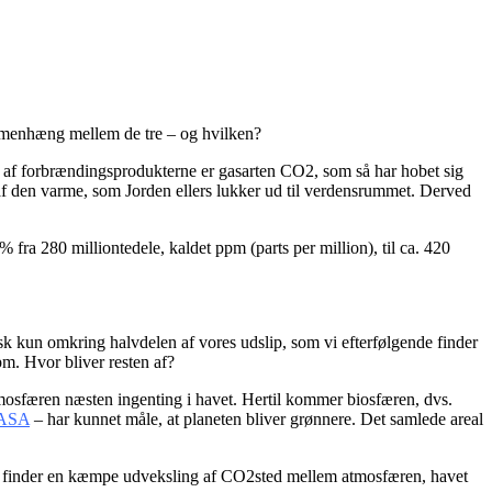
ammenhæng mellem de tre – og hvilken?
et af forbrændingsprodukterne er gasarten CO
2
, som så har hobet sig
 af den varme, som Jorden ellers lukker ud til verdensrummet. Derved
 fra 280 milliontedele, kaldet ppm (
parts per million
), til ca. 420
k kun omkring halvdelen af vores udslip, som vi efterfølgende finder
pm. Hvor bliver resten af?
tmosfæren næsten ingenting i havet. Hertil kommer biosfæren, dvs.
ASA
– har kunnet måle, at planeten bliver grønnere. Det samlede areal
igt finder en kæmpe udveksling af CO
2
sted mellem atmosfæren, havet