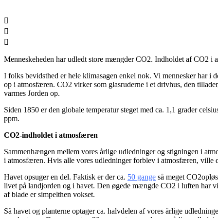
Menneskeheden har udledt store mængder CO
2
. Indholdet af CO
2
i 
I folks bevidsthed er hele klimasagen enkel nok. Vi mennesker har i d
op i atmosfæren. CO
2
virker som glasruderne i et drivhus, den tillad
varmes Jorden op.
Siden 1850 er den globale temperatur steget med ca. 1,1 grader celsiu
ppm.
CO
2
-indholdet i atmosfæren
Sammenhængen mellem vores årlige udledninger og stigningen i atmosfæ
i atmosfæren. Hvis alle vores udledninger forblev i atmosfæren, ville 
Havet opsuger en del. Faktisk er der ca.
50 gange
så meget CO
2
opløs
livet på landjorden og i havet. Den øgede mængde CO
2
i luften har v
af blade er simpelthen vokset.
Så havet og planterne optager ca. halvdelen af vores årlige udledning