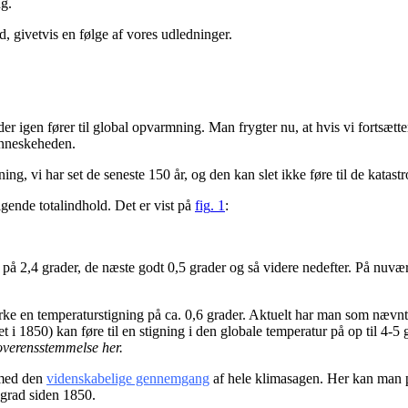
ng.
d, givetvis en følge af vores udledninger.
 der igen fører til global opvarmning. Man frygter nu, at hvis vi fortsætt
menneskeheden.
ng, vi har set de seneste 150 år, og den kan slet ikke føre til de katastr
igende totalindhold. Det er vist på
fig
. 1
:
 på 2,4 grader, de næste godt 0,5 grader og så videre nedefter. På nuv
irke en temperaturstigning på ca. 0,6 grader. Aktuelt har man som nævnt
t i 1850) kan føre til en stigning i den globale temperatur på op til 4-5 
overensstemmelse
her
.
 med den
videnskabelige gennemgang
af hele klimasagen. Her kan man på 
1 grad siden 1850.