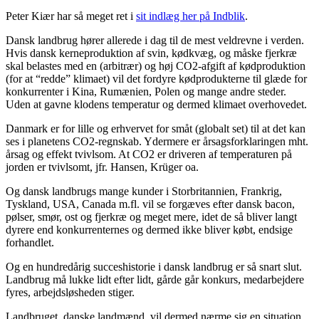
Peter Kiær har så meget ret i
sit indlæg her på Indblik
.
Dansk landbrug hører allerede i dag til de mest veldrevne i verden.
Hvis dansk kerneproduktion af svin, kødkvæg, og måske fjerkræ
skal belastes med en (arbitrær) og høj CO2-afgift af kødproduktion
(for at “redde” klimaet) vil det fordyre kødprodukterne til glæde for
konkurrenter i Kina, Rumænien, Polen og mange andre steder.
Uden at gavne klodens temperatur og dermed klimaet overhovedet.
Danmark er for lille og erhvervet for småt (globalt set) til at det kan
ses i planetens CO2-regnskab. Ydermere er årsagsforklaringen mht.
årsag og effekt tvivlsom. At CO2 er driveren af temperaturen på
jorden er tvivlsomt, jfr. Hansen, Krüger oa.
Og dansk landbrugs mange kunder i Storbritannien, Frankrig,
Tyskland, USA, Canada m.fl. vil se forgæves efter dansk bacon,
pølser, smør, ost og fjerkræ og meget mere, idet de så bliver langt
dyrere end konkurrenternes og dermed ikke bliver købt, endsige
forhandlet.
Og en hundredårig succeshistorie i dansk landbrug er så snart slut.
Landbrug må lukke lidt efter lidt, gårde går konkurs, medarbejdere
fyres, arbejdsløsheden stiger.
Landbruget, danske landmænd, vil dermed nærme sig en situation,