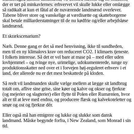
der er tæt på minkavlernes: erhvervet vil skulle lukke eller omlægge
så radikalt at kun et fåtal af de nuværende landmænd overlever.
Tabene bliver store og vanskelige at værdisætte og skatteborgerne
skal betale milliarderstatninger til de nu kødfrie og/eller arbejdsløse
landmænd.
Et skrækscenarium?
Næh. Denne gang er det så med henvisning, ikke til sundheden,
men til en ny klimalovs krav om reduceret CO2. I klimaets tjeneste.
I folkets interesse. Så det er vel bare at mase på – med eller uden
lovhjemmel – og tvinge nye, urimelige, udokumenterede, tunge ny
produktionsskatter ned over et i forvejen høj-reguleret erhverv i et
land, der allerede nu er det mest beskattede på kloden.
Så reelt vil landmanden skulle vælge mellem at lægge sit landbrug
totalt om, aflive sine grise, sine køer og kalve og okser og fjerkræ
(og mejerier og slagterier) eller flytte til Polen eller Rumænien, hvor
alt er til at leve med endnu, og producere flæsk og kalvekoteletter og
smør og ost og fjerkræ dér.
Eller også må han emigrere og lukke og slukke som dansk
landmand. Måske begynde forfra, i New Zealand, som Monrad i sin
tid.