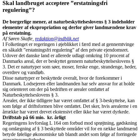
Skal landbruget acceptere ”erstatningsfri
regulering”?
De borgerlige mener, at naturbeskyttelseslovens § 3 indeholder
elementer af ekspropriation og derfor giver landmændene krav
på erstatning.
Af Søren Skafte,
redaktion@indblik.net
I Folketinget er regeringen i øjeblikket i færd med at gennemtvinge
en såkaldt ”erstatningsfri regulering” af den private ejendomsret.
Udover det danske land er allerede udlagt omkring 10 procent af
Danmarks areal, der er beskyttet gennem naturbeskyttelseslovens §
3. Det er naturtyper som søer, moser, ferske enge, strandenge, heder,
overdrev og vandløb.
Disse naturtyper er beskyttede overalt, hvor de forekommer i
Danmark. Lodsejeren eller landmanden har selv ansvar for at holde
sig orienteret om der på bedriften er arealer omfattet af
Naturbeskyttelseslovens § 3.
Arealer, der ikke tidligere har været omfattet af § 3-beskyttelse, kan
som følge af driftsformen blive omfattet. Det sker, hvis arealerne i en
årrække har været drevet ekstensivt eller ikke har været dyrkede.
Driftstab på 66 mio. kr. årligt
Regeringens lovforslag L 164 om forbud mod sprøjtning, gødskning
og omlægning af § 3 beskyttede områder vil for en række landmænd
betyde følelige økonomiske tab blandt andet som følge af forringede
græsningsmuligheder.