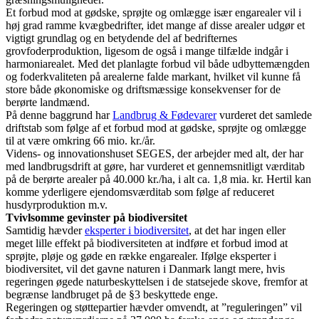
Et forbud mod at gødske, sprøjte og omlægge især engarealer vil i
høj grad ramme kvægbedrifter, idet mange af disse arealer udgør et
vigtigt grundlag og en betydende del af bedrifternes
grovfoderproduktion, ligesom de også i mange tilfælde indgår i
harmoniarealet. Med det planlagte forbud vil både udbyttemængden
og foderkvaliteten på arealerne falde markant, hvilket vil kunne få
store både økonomiske og driftsmæssige konsekvenser for de
berørte landmænd.
På denne baggrund har
Landbrug & Fødevarer
vurderet det samlede
driftstab som følge af et forbud mod at gødske, sprøjte og omlægge
til at være omkring 66 mio. kr./år.
Videns- og innovationshuset SEGES, der arbejder med alt, der har
med landbrugsdrift at gøre, har vurderet et gennemsnitligt værditab
på de berørte arealer på 40.000 kr./ha, i alt ca. 1,8 mia. kr. Hertil kan
komme yderligere ejendomsværditab som følge af reduceret
husdyrproduktion m.v.
Tvivlsomme gevinster på biodiversitet
Samtidig hævder
eksperter i biodiversitet
, at det har ingen eller
meget lille effekt på biodiversiteten at indføre et forbud imod at
sprøjte, pløje og gøde en række engarealer. Ifølge eksperter i
biodiversitet, vil det gavne naturen i Danmark langt mere, hvis
regeringen øgede naturbeskyttelsen i de statsejede skove, fremfor at
begrænse landbruget på de §3 beskyttede enge.
Regeringen og støttepartier hævder omvendt, at ”reguleringen” vil