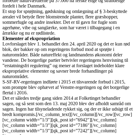
forbedre naturværdierne på 37.000 ha ferske enge og strandenge
fordelt i hele Danmark.
Et stop for sprøjtning, gødskning og omlægning af § 3-beskyttede
arealer vil betyde flere blomstrende planter, flere græshopper,
sommerfugle og andre insekter. Det er til gavn for fugle som
agerhøne, vibe og sanglærke, som har været i tilbagegang i en
årrække og nu er rødlistede.
Elementer af ekspropriation
Lovforslaget blev 1. behandlet den 24. april 2020 og det er kun rød
blok, der bakker op om regeringens forbud mod at sprøjte i
naturområder. Både natureffekt og landmandens økonomi deler
vandene. De borgerlige partier betvivler regeringens henvisning til
”erstatningsfri regulering” og mener at forslaget indeholder klare
ekspropriative elementer og savner brede forhandlinger på
naturområdet.
S-SF-RV-regeringen indførte i 2015 et tilsvarende forbud i 2015,
som prompte blev ophævet af Venstre-regeringen og det borgerlige
flertal i 2016.
Det er således tredje gang siden 2014 at Folketinget behandler
sagen, og så sent som den 13. maj 2020 blev der afholdt samråd om
sagen. Ingen har tilsyneladende rykket sig, og der er ikke udsigt til et
bredt kompromis.[/vc_column_text][/vc_column][/vc_row][vc_row]
[vc_column width=”1/3″][qk_post id=”6942″][/vc_column]
[vc_column width=”1/3″][qk_post id=”7186″][/vc_column]
[vc_column width=”1/3″][qk_post id=”7242″][/vc_column]