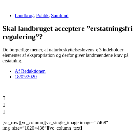
Videre
til
Landbrug
,
Politik
,
Samfund
indhold
Skal landbruget acceptere ”erstatningsfri
regulering”?
De borgerlige mener, at naturbeskyttelseslovens § 3 indeholder
elementer af ekspropriation og derfor giver landmændene krav på
erstatning.
Af
Redaktionen
18/05/2020
[vc_row][vc_column][vc_single_image image=”7468″
img_size=”1020×436″][vc_column_text]