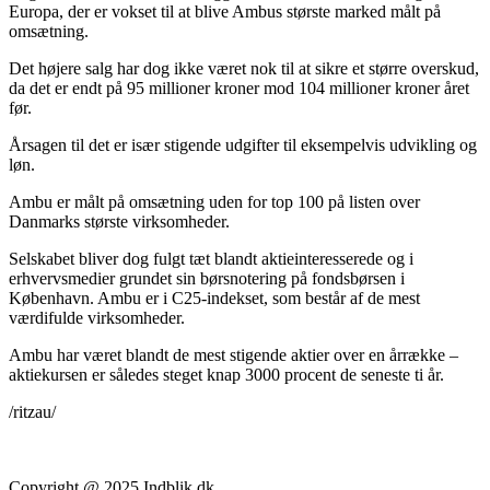
Europa, der er vokset til at blive Ambus største marked målt på
omsætning.
Det højere salg har dog ikke været nok til at sikre et større overskud,
da det er endt på 95 millioner kroner mod 104 millioner kroner året
før.
Årsagen til det er især stigende udgifter til eksempelvis udvikling og
løn.
Ambu er målt på omsætning uden for top 100 på listen over
Danmarks største virksomheder.
Selskabet bliver dog fulgt tæt blandt aktieinteresserede og i
erhvervsmedier grundet sin børsnotering på fondsbørsen i
København. Ambu er i C25-indekset, som består af de mest
værdifulde virksomheder.
Ambu har været blandt de mest stigende aktier over en årrække –
aktiekursen er således steget knap 3000 procent de seneste ti år.
/ritzau/
Copyright @ 2025 Indblik.dk