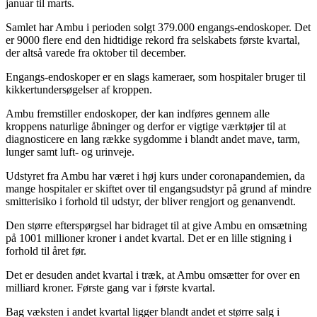
januar til marts.
Samlet har Ambu i perioden solgt 379.000 engangs-endoskoper. Det
er 9000 flere end den hidtidige rekord fra selskabets første kvartal,
der altså varede fra oktober til december.
Engangs-endoskoper er en slags kameraer, som hospitaler bruger til
kikkertundersøgelser af kroppen.
Ambu fremstiller endoskoper, der kan indføres gennem alle
kroppens naturlige åbninger og derfor er vigtige værktøjer til at
diagnosticere en lang række sygdomme i blandt andet mave, tarm,
lunger samt luft- og urinveje.
Udstyret fra Ambu har været i høj kurs under coronapandemien, da
mange hospitaler er skiftet over til engangsudstyr på grund af mindre
smitterisiko i forhold til udstyr, der bliver rengjort og genanvendt.
Den større efterspørgsel har bidraget til at give Ambu en omsætning
på 1001 millioner kroner i andet kvartal. Det er en lille stigning i
forhold til året før.
Det er desuden andet kvartal i træk, at Ambu omsætter for over en
milliard kroner. Første gang var i første kvartal.
Bag væksten i andet kvartal ligger blandt andet et større salg i