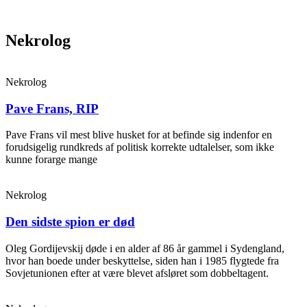
Videre
til
indhold
Nekrolog
Nekrolog
Pave Frans, RIP
Pave Frans vil mest blive husket for at befinde sig indenfor en
forudsigelig rundkreds af politisk korrekte udtalelser, som ikke
kunne forarge mange
Nekrolog
Den sidste spion er død
Oleg Gordijevskij døde i en alder af 86 år gammel i Sydengland,
hvor han boede under beskyttelse, siden han i 1985 flygtede fra
Sovjetunionen efter at være blevet afsløret som dobbeltagent.