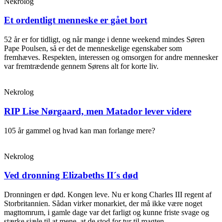
Nekrolog
Et ordentligt menneske er gået bort
52 år er for tidligt, og når mange i denne weekend mindes Søren
Pape Poulsen, så er det de menneskelige egenskaber som
fremhæves. Respekten, interessen og omsorgen for andre mennesker
var fremtrædende gennem Sørens alt for korte liv.
Nekrolog
RIP Lise Nørgaard, men Matador lever videre
105 år gammel og hvad kan man forlange mere?
Nekrolog
Ved dronning Elizabeths II´s død
Dronningen er død. Kongen leve. Nu er kong Charles III regent af
Storbritannien. Sådan virker monarkiet, der må ikke være noget
magttomrum, i gamle dage var det farligt og kunne friste svage og
stærke sjæle til at mene, at de stod for tur til magten.