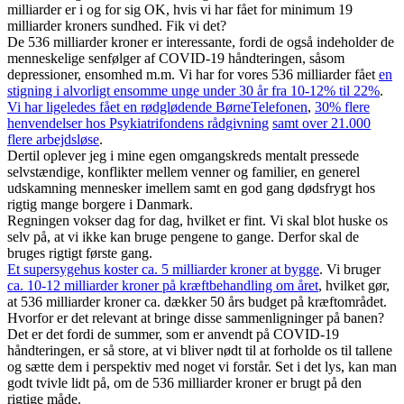
milliarder er i og for sig OK, hvis vi har fået for minimum 19
milliarder kroners sundhed. Fik vi det?
De 536 milliarder kroner er interessante, fordi de også indeholder de
menneskelige senfølger af COVID-19 håndteringen, såsom
depressioner, ensomhed m.m. Vi har for vores 536 milliarder fået
en
stigning i alvorligt ensomme unge under 30 år fra 10-12% til 22%
.
Vi har ligeledes fået en rødglødende BørneTelefonen
,
30% flere
henvendelser hos Psykiatrifondens rådgivning
samt over 21.000
flere arbejdsløse
.
Dertil oplever jeg i mine egen omgangskreds mentalt pressede
selvstændige, konflikter mellem venner og familier, en generel
udskamning mennesker imellem samt en god gang dødsfrygt hos
rigtig mange borgere i Danmark.
Regningen vokser dag for dag, hvilket er fint. Vi skal blot huske os
selv på, at vi ikke kan bruge pengene to gange. Derfor skal de
bruges rigtigt første gang.
Et supersygehus koster ca. 5 milliarder kroner at bygge
. Vi bruger
ca. 10-12 milliarder kroner på kræftbehandling om året
, hvilket gør,
at 536 milliarder kroner ca. dækker 50 års budget på kræftområdet.
Hvorfor er det relevant at bringe disse sammenligninger på banen?
Det er det fordi de summer, som er anvendt på COVID-19
håndteringen, er så store, at vi bliver nødt til at forholde os til tallene
og sætte dem i perspektiv med noget vi forstår. Set i det lys, kan man
godt tvivle lidt på, om de 536 milliarder kroner er brugt på den
rigtige måde.