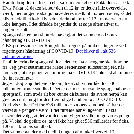
Har du brug for en liter mælk, så kan den købes i Fakta for ca. 10 kr.
Hvis Fakta på dagen sælger den til 12 kr. er det en lille overvejelse
værd, men ungerne skal jo have deres mælk til morgenmaden, så det
bliver nok til et køb. Hvis den derimod koster 212 kr. overvejer du
ikke længere. I det tilfælde begynder du at søge alternativer til
ungernes sult.
Spørgsmålet er, om vi burde have gjort det samme med vores
håndtering af COVID-19?
CBS-professor Jesper Rangvid har regnet på omkostningerne ved
regeringens håndtering af COVID-19.
Det bliver til i alt 536
milliarder kroner
.
Et af de forbudte spørgsmål for tiden er, hvor pengene skal komme
fra. Jeg giver statsminister Mette Frederiksen fuldstændig ret, når
hun siger, at de penge vi har brugt på COVID-19 “blot” skal komme
fra investeringer.
Jeg vil dog langt hellere tale om, hvorvidt vi har fået for 536
milliarder kroner sundhed. Det er det mest relevante spørgsmål og et
spørgsmål, som trods alt bør kunne diskuteres, da svaret herpå kan
give os en retning for den fremtidige håndtering af COVID-19.
For hvis vi har fået for 536 milliarder kroners sundhed, så har det
været alle pengene værd. I det tilfælde har vi ligesom i Fakta
eksemplet valgt, at det var det, som vi gerne ville bruge vores penge
på. Vi skal dog sikre os, at vi ikke har givet 536 milliarder for f.eks.
120 mia kroners sundhed.
Det samme gælder med nedlukningen af minkerhvervet. 19