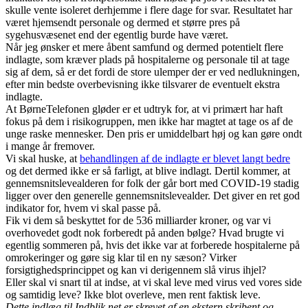
skulle vente isoleret derhjemme i flere dage for svar. Resultatet har
været hjemsendt personale og dermed et større pres på
sygehusvæsenet end der egentlig burde have været.
Når jeg ønsker et mere åbent samfund og dermed potentielt flere
indlagte, som kræver plads på hospitalerne og personale til at tage
sig af dem, så er det fordi de store ulemper der er ved nedlukningen,
efter min bedste overbevisning ikke tilsvarer de eventuelt ekstra
indlagte.
At BørneTelefonen gløder er et udtryk for, at vi primært har haft
fokus på dem i risikogruppen, men ikke har magtet at tage os af de
unge raske mennesker. Den pris er umiddelbart høj og kan gøre ondt
i mange år fremover.
Vi skal huske, at
behandlingen af de indlagte er blevet langt bedre
og det dermed ikke er så farligt, at blive indlagt. Dertil kommer, at
gennemsnitslevealderen for folk der går bort med COVID-19 stadig
ligger over den generelle gennemsnitslevealder. Det giver en ret god
indikator for, hvem vi skal passe på.
Fik vi dem så beskyttet for de 536 milliarder kroner, og var vi
overhovedet godt nok forberedt på anden bølge? Hvad brugte vi
egentlig sommeren på, hvis det ikke var at forberede hospitalerne på
omrokeringer og gøre sig klar til en ny sæson? Virker
forsigtighedsprincippet og kan vi derigennem slå virus ihjel?
Eller skal vi snart til at indse, at vi skal leve med virus ved vores side
og samtidig leve? Ikke blot overleve, men rent faktisk leve.
Dette indlæg til Indblik.net er skrevet af en ekstern skribent og