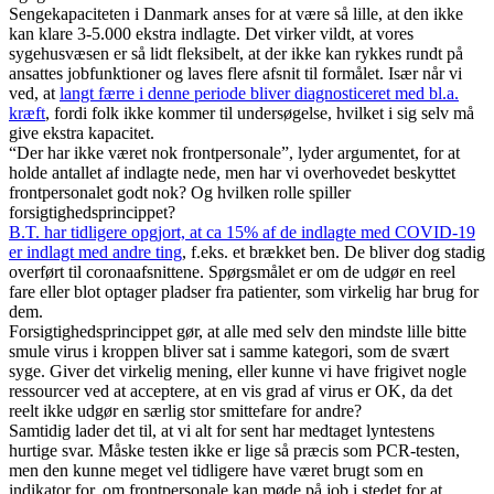
Sengekapaciteten i Danmark anses for at være så lille, at den ikke
kan klare 3-5.000 ekstra indlagte. Det virker vildt, at vores
sygehusvæsen er så lidt fleksibelt, at der ikke kan rykkes rundt på
ansattes jobfunktioner og laves flere afsnit til formålet. Især når vi
ved, at
langt færre i denne periode bliver diagnosticeret med bl.a.
kræft
, fordi folk ikke kommer til undersøgelse, hvilket i sig selv må
give ekstra kapacitet.
“Der har ikke været nok frontpersonale”, lyder argumentet, for at
holde antallet af indlagte nede, men har vi overhovedet beskyttet
frontpersonalet godt nok? Og hvilken rolle spiller
forsigtighedsprincippet?
B.T. har tidligere opgjort, at ca 15% af de indlagte med COVID-19
er indlagt med andre ting
, f.eks. et brækket ben. De bliver dog stadig
overført til coronaafsnittene. Spørgsmålet er om de udgør en reel
fare eller blot optager pladser fra patienter, som virkelig har brug for
dem.
Forsigtighedsprincippet gør, at alle med selv den mindste lille bitte
smule virus i kroppen bliver sat i samme kategori, som de svært
syge. Giver det virkelig mening, eller kunne vi have frigivet nogle
ressourcer ved at acceptere, at en vis grad af virus er OK, da det
reelt ikke udgør en særlig stor smittefare for andre?
Samtidig lader det til, at vi alt for sent har medtaget lyntestens
hurtige svar. Måske testen ikke er lige så præcis som PCR-testen,
men den kunne meget vel tidligere have været brugt som en
indikator for, om frontpersonale kan møde på job i stedet for at