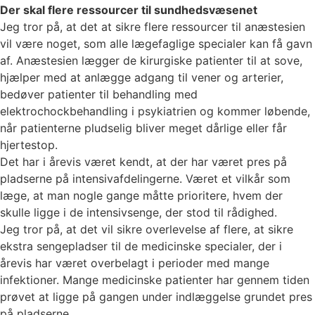
Der skal flere ressourcer til sundhedsvæsenet
Jeg tror på, at det at sikre flere ressourcer til anæstesien
vil være noget, som alle lægefaglige specialer kan få gavn
af. Anæstesien lægger de kirurgiske patienter til at sove,
hjælper med at anlægge adgang til vener og arterier,
bedøver patienter til behandling med
elektrochockbehandling i psykiatrien og kommer løbende,
når patienterne pludselig bliver meget dårlige eller får
hjertestop.
Det har i årevis været kendt, at der har været pres på
pladserne på intensivafdelingerne. Været et vilkår som
læge, at man nogle gange måtte prioritere, hvem der
skulle ligge i de intensivsenge, der stod til rådighed.
Jeg tror på, at det vil sikre overlevelse af flere, at sikre
ekstra sengepladser til de medicinske specialer, der i
årevis har været overbelagt i perioder med mange
infektioner. Mange medicinske patienter har gennem tiden
prøvet at ligge på gangen under indlæggelse grundet pres
på pladserne.