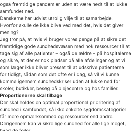
også fremtidige pandemier uden at være nødt til at lukke
samfundet ned.
Danskerne har udvist utrolig vilje til at samarbejde.
Hvorfor skulle de ikke blive ved med det, hvis det giver
mening?
Jeg tror på, at hvis vi bruger vores penge på at sikre det
fremtidige gode sundhedsvæsen med nok ressourcer til at
tage sig af alle patienter – også de ældre – på hospitalerne
og sikre, at der er nok pladser på alle afdelinger og at vi
som læger ikke bliver presset til at udskrive patienterne
for tidligt, sådan som det ofte er i dag, så vil vi kunne
komme igennem sundhedskriser uden at lukke ned for
skoler, butikker, besøg på plejecentre og hos familier.
Proportionerne skal tilbage
Der skal holdes en optimal proportionel prioritering af
sundhed i samfundet, så ikke enkelte sygdomskategorier
får mere opmærksomhed og ressourcer end andre.
Derigennem kan vi sikre lige sundhed for alle lige meget,
hvad de fejler.