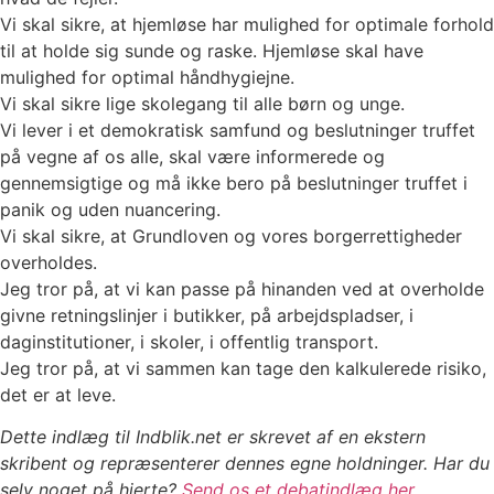
Vi skal sikre, at hjemløse har mulighed for optimale forhold
til at holde sig sunde og raske. Hjemløse skal have
mulighed for optimal håndhygiejne.
Vi skal sikre lige skolegang til alle børn og unge.
Vi lever i et demokratisk samfund og beslutninger truffet
på vegne af os alle, skal være informerede og
gennemsigtige og må ikke bero på beslutninger truffet i
panik og uden nuancering.
Vi skal sikre, at Grundloven og vores borgerrettigheder
overholdes.
Jeg tror på, at vi kan passe på hinanden ved at overholde
givne retningslinjer i butikker, på arbejdspladser, i
daginstitutioner, i skoler, i offentlig transport.
Jeg tror på, at vi sammen kan tage den kalkulerede risiko,
det er at leve.
Dette indlæg til Indblik.net er skrevet af en ekstern
skribent og repræsenterer dennes egne holdninger. Har du
selv noget på hjerte?
Send os et debatindlæg her
.