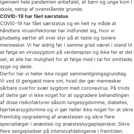
igennem hele pandemien anbefalet, at børn og unge kom i
skole, netop af ovenstående grunde.
COVID-19 har fået særstatus
COVID-19 har fået særstatus og en helt ny måde at
håndtere virusinfektioner har indfundet sig, hvor vi
pludselig sætter alt over styr på at teste og isolere
mennesker. Vi har aldrig før i samme grad været i stand til
at følge en virussygdom på verdensplan og ikke før er det
set, at alle har mulighed for at følge med i tal for smittede,
syge og døde.
Derfor har vi heller ikke noget sammenligningsgrundlag.
Vi ved til gengæld mere om, hvad der gør mennesker
sårbare overfor svær sygdom med coronavirus. På trods
af dette gør vi ikke noget for at opgradere behandlingen
af disse risikofaktorer såsom lungesygdomme, diabetes,
hjertekarsygdomme og vi gør heller ikke noget for at sikre
fremtidig opgradering af anæstesien og sikre flere
speciallæger i anæstesi og anæstesisygeplejersker. Sikre
flere sengepladser på intensivafdelingerne i fremtiden.