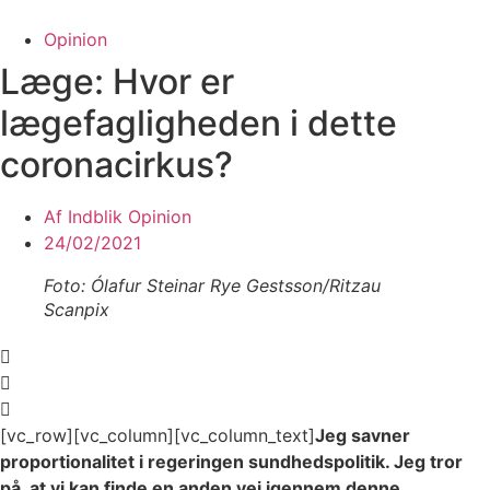
Videre
til
Opinion
indhold
Læge: Hvor er
lægefagligheden i dette
coronacirkus?
Af
Indblik Opinion
24/02/2021
Foto: Ólafur Steinar Rye Gestsson/Ritzau
Scanpix
[vc_row][vc_column][vc_column_text]
Jeg savner
proportionalitet i regeringen sundhedspolitik. Jeg tror
på, at vi kan finde en anden vej igennem denne