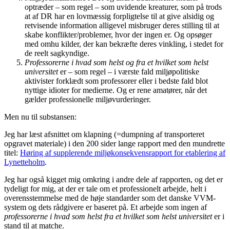
optræder – som regel – som uvidende kreaturer, som på trods
at af DR har en lovmæssig forpligtelse til at give alsidig og
retvisende information alligevel misbruger deres stilling til at
skabe konflikter/problemer, hvor der ingen er. Og opsøger
med omhu kilder, der kan bekræfte deres vinkling, i stedet for
de reelt sagkyndige.
Professorerne i hvad som helst og fra et hvilket som helst
universitet
er – som regel – i værste fald miljøpolitiske
aktivister forklædt som professorer eller i bedste fald blot
nyttige idioter for medierne. Og er rene amatører, når det
gælder professionelle miljøvurderinger.
Men nu til substansen:
Jeg har læst afsnittet om klapning (=dumpning af transporteret
opgravet materiale) i den 200 sider lange rapport med den mundrette
titel:
Høring af supplerende miljøkonsekvensrapport for etablering af
Lynetteholm
.
Jeg har også kigget mig omkring i andre dele af rapporten, og det er
tydeligt for mig, at der er tale om et professionelt arbejde, helt i
overensstemmelse med de høje standarder som det danske VVM-
system og dets rådgivere er baseret på. Et arbejde som ingen af
professorerne i hvad som helst fra et hvilket som helst universitet
er i
stand til at matche.