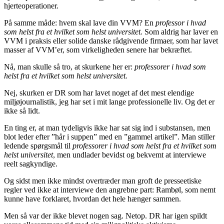
hjerteoperationer.
På samme måde: hvem skal lave din VVM? En
professor i hvad
som helst fra et hvilket som helst universitet.
Som aldrig har laver en
VVM i praksis eller solide danske rådgivende firmaer, som har lavet
masser af VVM’er, som virkeligheden senere har bekræftet.
Nå, man skulle så tro, at skurkene her er:
professorer i hvad som
helst fra et hvilket som helst universitet.
Nej, skurken er DR som har lavet noget af det mest elendige
miljøjournalistik, jeg har set i mit lange professionelle liv. Og det er
ikke så lidt.
En ting er, at man tydeligvis ikke har sat sig ind i substansen, men
blot leder efter ”hår i suppen” med en ”gammel artikel”. Man stiller
ledende spørgsmål til
professorer i hvad som helst fra et hvilket som
helst universitet
, men undlader bevidst og bekvemt at interviewe
reelt sagkyndige.
Og sidst men ikke mindst overtræder man groft de presseetiske
regler ved ikke at interviewe den angrebne part: Rambøl, som nemt
kunne have forklaret, hvordan det hele hænger sammen.
Men så var der ikke blevet nogen sag. Netop. DR har igen spildt