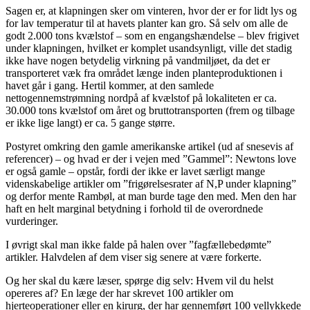
Sagen er, at klapningen sker om vinteren, hvor der er for lidt lys og
for lav temperatur til at havets planter kan gro. Så selv om alle de
godt 2.000 tons kvælstof – som en engangshændelse – blev frigivet
under klapningen, hvilket er komplet usandsynligt, ville det stadig
ikke have nogen betydelig virkning på vandmiljøet, da det er
transporteret væk fra området længe inden planteproduktionen i
havet går i gang. Hertil kommer, at den samlede
nettogennemstrømning nordpå af kvælstof på lokaliteten er ca.
30.000 tons kvælstof om året og bruttotransporten (frem og tilbage
er ikke lige langt) er ca. 5 gange større.
Postyret omkring den gamle amerikanske artikel (ud af snesevis af
referencer) – og hvad er der i vejen med ”Gammel”: Newtons love
er også gamle – opstår, fordi der ikke er lavet særligt mange
videnskabelige artikler om ”frigørelsesrater af N,P under klapning”
og derfor mente Rambøl, at man burde tage den med. Men den har
haft en helt marginal betydning i forhold til de overordnede
vurderinger.
I øvrigt skal man ikke falde på halen over ”fagfællebedømte”
artikler. Halvdelen af dem viser sig senere at være forkerte.
Og her skal du kære læser, spørge dig selv: Hvem vil du helst
opereres af? En læge der har skrevet 100 artikler om
hjerteoperationer eller en kirurg, der har gennemført 100 vellykkede