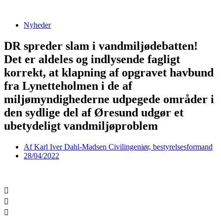
Videre
til
Nyheder
indhold
DR spreder slam i vandmiljødebatten!
Det er aldeles og indlysende fagligt
korrekt, at klapning af opgravet havbund
fra Lynetteholmen i de af
miljømyndighederne udpegede områder i
den sydlige del af Øresund udgør et
ubetydeligt vandmiljøproblem
Af
Karl Iver Dahl-Madsen Civilingeniør, bestyrelsesformand
28/04/2022