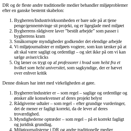
DR og de fleste andre traditionelle medier behandler miljøproblemer
efter en ganske bestemt skabelon:
Bygherren/Industrivirksomheden er bare ude på at tjene
penge/gennemtvinge sit projekt, og er ligeglade med miljøet
Bygherrens rådgivere laver ”bestilt arbejde” som passer i
bygherrens kram
Småkorrupte myndigheder godkender det elendige arbejde
Vi miljøjournalister er miljøets vogtere, som kun tænker på at
alt skal være sagligt og ordentligt – og slet ikke på om vi kan
sælge aviser/clicks
Og læner os trygt op af
professorer i hvad som helst fra et
hvilket som helst universitet
, som sagkyndige, der er hævet
over enhver kritik
Denne diskurs har intet med virkeligheden at gøre.
Bygherrer/industrier er – som regel – saglige og ordentlige og
ønsker alle konsekvenser af deres projekt belyst
Rådgiverne udtaler – som regel – efter grundige vurderinger,
det de mener er fagligt korrekt, da de lever af deres
troværdighed.
Myndighederne optræder – som regel – på et korrekt fagligt
og juridisk grundlag.
Miljøjournalisterne i DR og andre traditionelle medier