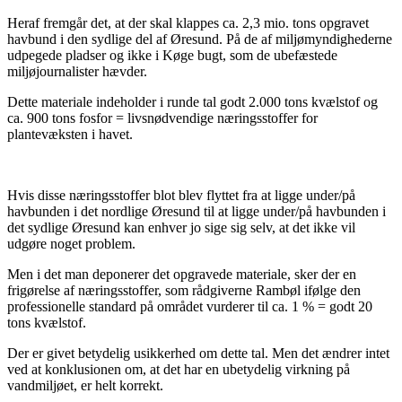
Heraf fremgår det, at der skal klappes ca. 2,3 mio. tons opgravet
havbund i den sydlige del af Øresund. På de af miljømyndighederne
udpegede pladser og ikke i Køge bugt, som de ubefæstede
miljøjournalister hævder.
Dette materiale indeholder i runde tal godt 2.000 tons kvælstof og
ca. 900 tons fosfor = livsnødvendige næringsstoffer for
plantevæksten i havet.
Hvis disse næringsstoffer blot blev flyttet fra at ligge under/på
havbunden i det nordlige Øresund til at ligge under/på havbunden i
det sydlige Øresund kan enhver jo sige sig selv, at det ikke vil
udgøre noget problem.
Men i det man deponerer det opgravede materiale, sker der en
frigørelse af næringsstoffer, som rådgiverne Rambøl ifølge den
professionelle standard på området vurderer til ca. 1 % = godt 20
tons kvælstof.
Der er givet betydelig usikkerhed om dette tal. Men det ændrer intet
ved at konklusionen om, at det har en ubetydelig virkning på
vandmiljøet, er helt korrekt.