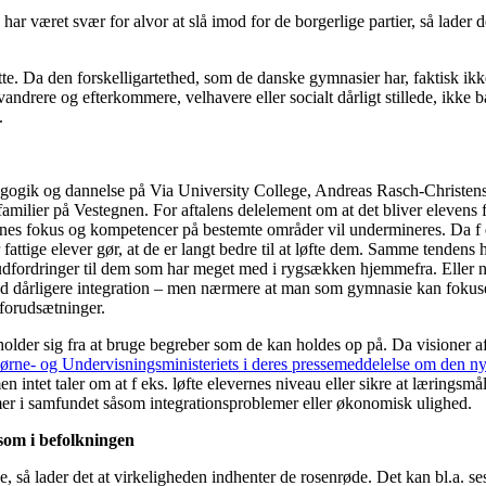
 været svær for alvor at slå imod for de borgerlige partier, så lader det
 Da den forskelligartethed, som de danske gymnasier har, faktisk ikke 
andrere og efterkommere, velhavere eller socialt dårligt stillede, ikke 
.
dagogik og dannelse på Via University College, Andreas Rasch-Christen
tfamilier på Vestegnen. For aftalens delelement om at det bliver elevens
rnes fokus og kompetencer på bestemte områder vil undermineres. Da 
fattige elever gør, at de er langt bedre til at løfte dem. Samme tendens
 udfordringer til dem som har meget med i rygsækken hjemmefra. Eller 
med dårligere integration – men nærmere at man som gymnasie kan fokuse
 forudsætninger.
older sig fra at bruge begreber som de kan holdes op på. Da visioner af
ørne- og Undervisningsministeriets i deres pressemeddelelse om den n
intet taler om at f eks. løfte elevernes niveau eller sikre at læringsmå
mer i samfundet såsom integrationsproblemer eller økonomisk ulighed.
 som i befolkningen
, så lader det at virkeligheden indhenter de rosenrøde. Det kan bl.a. s