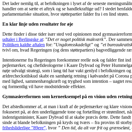
Det lader nemlig til, at befolkningen i lyset af de seneste meningsmålin
handler om at sætte et aftryk og se handlekraftige ud? I stedet henfal
parlamentariske situation, hvor støttepartier falder fra i en lind strøm.
En klar linje uden resultater for øje
Dette finder i disse tider især sted ved opinionen mod gymnasiereform
udtaler i Berlingske at
: ”
Det er noget politisk makværk”
. Der sammen 
Politiken kaldte aftalen
for: ”
Ungdomsskadeligt”
og
”et bureaukratis
tvivl om, hvad Regeringen (og dens støttepartiers) bagvedliggende 
Intentionerne fra Regeringen forekommer reelle nok og falder fint in
pejlemærker, og chefideologerne i Kaare Dybvad og Peter Hummelgaa
nøje udvalgt strategi, som i lang tid har vakt genlyd i befolkningen
ældrecheckstilskud skabt en samhørig retning i kølvandet på Corona pan
med lighed, sammenhængkræft og tryghed som intention – uagtet resultate
og formentlig vil have modstridende effekter.
Gymnasiereformen som kerneeksempel på en vision uden retnin
Det afstedkommer af, at man i kraft af de pejlemærker og klare vision
fokuseret på, at den underliggende tone og fortælling er strømlinet, 
indenrigsminister, Kaare Dybvad til at skabe præcis dette. Dette fandt
sinde at blande befolkningen på kryds og tværs – fra provins til sto
frihedsliderlige ”89ere”,
hvor
”
Den tid, da alt var frit og grænseløst,