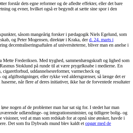
er forstår dets egne reformer og de afledte effekter, eller det bare
tning og evner, hvilket også er begyndt at sætte sine spor i den
ritikpunkter, såsom mangeårig forsker i pædagogik Niels Egelund, som
skab, og Peter Mogensen, direktør i Kraka, der
d. 24. marts i
ing decentraliseringsaftalen af universiteterne, bliver man en anelse i
n fra Mette Frederiksen. Med tryghed, sammenhængskraft og lighed som
asmus Stoklund på runde til at være prygelknabe i medierne. En
on, cigaretforbud, uddannelsesreformer, varmecheck og
og afgiftsstigninger, eller rykke ved aldersgrænser, så længe det er
serne, når flere af deres initiativer, ikke har de forventede resultater
løse nogen af de problemer man har sat sig for. I stedet har man
uværende udlændinge- og integrationsminister, og tidligere bolig- og
ne visioner, ved at man som redskab for at opnå sine ønsker, havde i
idere. Det som fra Dybvads mund blev kaldt et
opgør med de