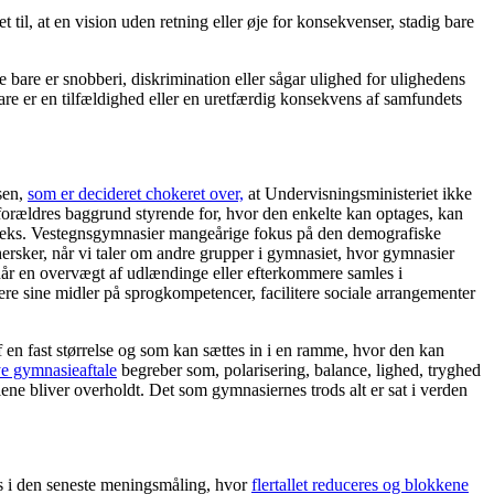
 til, at en vision uden retning eller øje for konsekvenser, stadig bare
bare er snobberi, diskrimination eller sågar ulighed for ulighedens
bare er en tilfældighed eller en uretfærdig konsekvens af samfundets
sen,
som er decideret chokeret over,
at Undervisningsministeriet ikke
 forældres baggrund styrende for, hvor den enkelte kan optages, kan
f eks. Vestegnsgymnasier mangeårige fokus på den demografiske
 hersker, når vi taler om andre grupper i gymnasiet, hvor gymnasier
når en overvægt af udlændinge eller efterkommere samles i
re sine midler på sprogkompetencer, facilitere sociale arrangementer
 en fast størrelse og som kan sættes in i en ramme, hvor den kan
ye gymnasieaftale
begreber som, polarisering, balance, lighed, tryghed
lene bliver overholdt. Det som gymnasiernes trods alt er sat i verden
es i den seneste meningsmåling, hvor
flertallet reduceres og blokkene