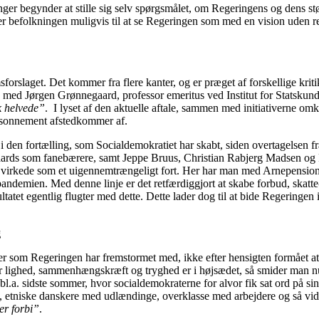
ger begynder at stille sig selv spørgsmålet, om Regeringens og dens støtt
der befolkningen muligvis til at se Regeringen som med en vision uden re
sforslaget. Det kommer fra flere kanter, og er præget af forskellige k
med Jørgen Grønnegaard, professor emeritus ved Institut for Statskund
k helvede”
. I lyset af den aktuelle aftale, sammen med initiativerne omkr
ræsonnement afstedkommer af.
d i den fortælling, som Socialdemokratiet har skabt, siden overtagelse
rds som fanebærere, samt Jeppe Bruus, Christian Rabjerg Madsen og R
 og virkede som et uigennemtrængeligt fort. Her har man med Arnepensi
demien. Med denne linje er det retfærdiggjort at skabe forbud, skatte- 
t egentlig flugter med dette. Dette lader dog til at bide Regeringen i ha
g
er som Regeringen har fremstormet med, ikke efter hensigten formået at 
når lighed, sammenhængskræft og tryghed er i højsædet, så smider man n
 bl.a. sidste sommer, hvor socialdemokraterne for alvor fik sat ord på si
rby, etniske danskere med udlændinge, overklasse med arbejdere og så v
 er forbi”
.