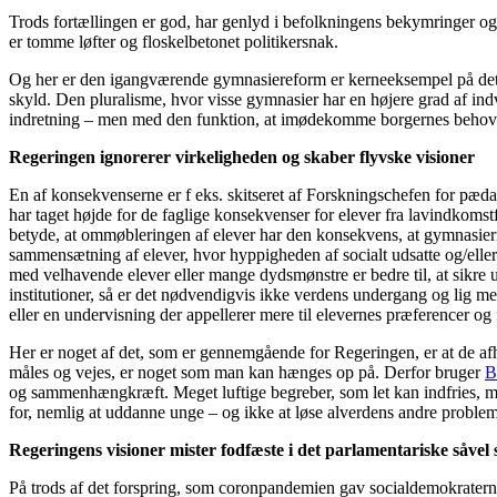
Trods fortællingen er god, har genlyd i befolkningens bekymringer og har
er tomme løfter og floskelbetonet politikersnak.
Og her er den igangværende gymnasiereform er kerneeksempel på dette.
skyld. Den pluralisme, hvor visse gymnasier har en højere grad af indv
indretning – men med den funktion, at imødekomme borgernes behov
Regeringen ignorerer virkeligheden og skaber flyvske visioner
En af konsekvenserne er f eks. skitseret af Forskningschefen for pæ
har taget højde for de faglige konsekvenser for elever fra lavindkoms
betyde, at ommøbleringen af elever har den konsekvens, at gymnasie
sammensætning af elever, hvor hyppigheden af socialt udsatte og/eller 
med velhavende elever eller mange dydsmønstre er bedre til, at sikre
institutioner, så er det nødvendigvis ikke verdens undergang og lig 
eller en undervisning der appellerer mere til elevernes præferencer og
Her er noget af det, som er gennemgående for Regeringen, er at de afh
måles og vejes, er noget som man kan hænges op på. Derfor bruger
B
og sammenhængkræft. Meget luftige begreber, som let kan indfries, men 
for, nemlig at uddanne unge – og ikke at løse alverdens andre proble
Regeringens visioner mister fodfæste i det parlamentariske såvel
På trods af det forspring, som coronpandemien gav socialdemokraterne