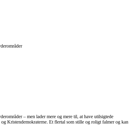
 yderområder
yderområder – men lader mere og mere til, at have utilsigtede
og Kristendemokraterne. Et flertal som stille og roligt falmer og kan