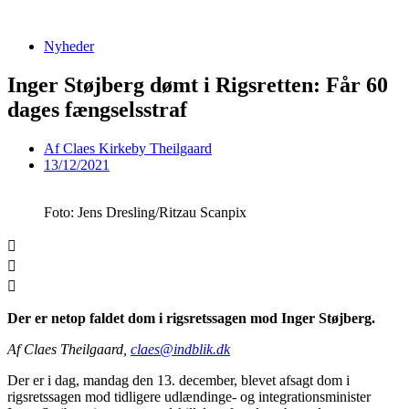
Videre
til
Nyheder
indhold
Inger Støjberg dømt i Rigsretten: Får 60
dages fængselsstraf
Af
Claes Kirkeby Theilgaard
13/12/2021
Foto: Jens Dresling/Ritzau Scanpix
Der er netop faldet dom i rigsretssagen mod Inger Støjberg.
Af Claes Theilgaard,
claes@indblik.dk
Der er i dag, mandag den 13. december, blevet afsagt dom i
rigsretssagen mod tidligere udlændinge- og integrationsminister