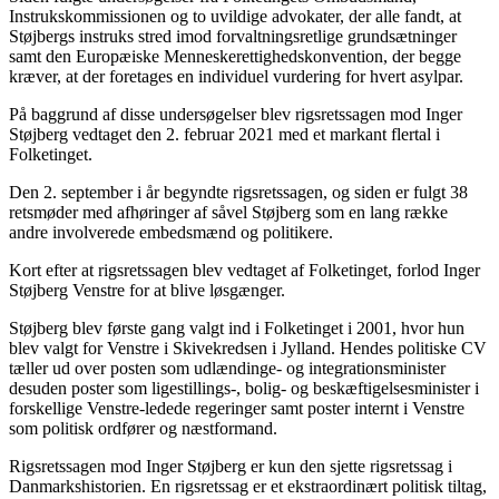
Instrukskommissionen og to uvildige advokater, der alle fandt, at
Støjbergs instruks stred imod forvaltningsretlige grundsætninger
samt den Europæiske Menneskerettighedskonvention, der begge
kræver, at der foretages en individuel vurdering for hvert asylpar.
På baggrund af disse undersøgelser blev rigsretssagen mod Inger
Støjberg vedtaget den 2. februar 2021 med et markant flertal i
Folketinget.
Den 2. september i år begyndte rigsretssagen, og siden er fulgt 38
retsmøder med afhøringer af såvel Støjberg som en lang række
andre involverede embedsmænd og politikere.
Kort efter at rigsretssagen blev vedtaget af Folketinget, forlod Inger
Støjberg Venstre for at blive løsgænger.
Støjberg blev første gang valgt ind i Folketinget i 2001, hvor hun
blev valgt for Venstre i Skivekredsen i Jylland. Hendes politiske CV
tæller ud over posten som udlændinge- og integrationsminister
desuden poster som ligestillings-, bolig- og beskæftigelsesminister i
forskellige Venstre-ledede regeringer samt poster internt i Venstre
som politisk ordfører og næstformand.
Rigsretssagen mod Inger Støjberg er kun den sjette rigsretssag i
Danmarkshistorien. En rigsretssag er et ekstraordinært politisk tiltag,