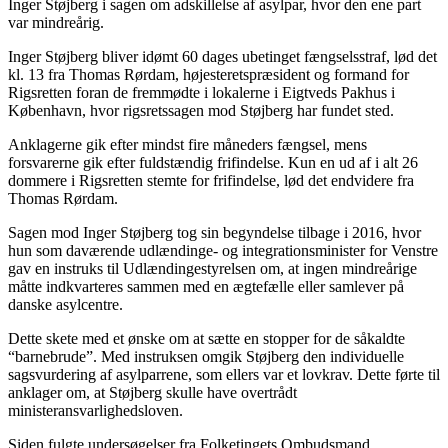
Inger Støjberg i sagen om adskillelse af asylpar, hvor den ene part
var mindreårig.
Inger Støjberg bliver idømt 60 dages ubetinget fængselsstraf
, lød det
kl. 13 fra Thomas Rørdam, højesteretspræsident og formand for
Rigsretten foran de fremmødte i lokalerne i Eigtveds Pakhus i
København, hvor rigsretssagen mod Støjberg har fundet sted.
Anklagerne gik efter mindst fire måneders fængsel, mens
forsvarerne gik efter fuldstændig frifindelse. Kun en ud af i alt 26
dommere i Rigsretten stemte for frifindelse, lød det endvidere fra
Thomas Rørdam.
Sagen mod Inger Støjberg tog sin begyndelse tilbage i 2016, hvor
hun som daværende udlændinge- og integrationsminister for Venstre
gav en instruks til Udlændingestyrelsen om, at ingen mindreårige
måtte indkvarteres sammen med en ægtefælle eller samlever på
danske asylcentre.
Dette skete med et ønske om at sætte en stopper for de såkaldte
“barnebrude”. Med instruksen omgik Støjberg den individuelle
sagsvurdering af asylparrene, som ellers var et lovkrav. Dette førte til
anklager om, at Støjberg skulle have overtrådt
ministeransvarlighedsloven.
Siden fulgte undersøgelser fra Folketingets Ombudsmand,