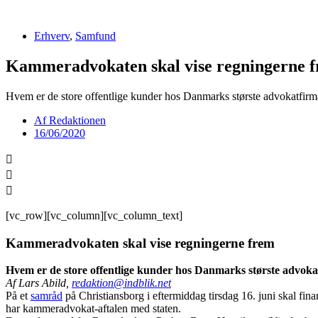
Videre
til
Erhverv
,
Samfund
indhold
Kammeradvokaten skal vise regningerne 
Hvem er de store offentlige kunder hos Danmarks største advokatfi
Af
Redaktionen
16/06/2020
[vc_row][vc_column][vc_column_text]
Kammeradvokaten skal vise regningerne frem
Hvem er de store offentlige kunder hos Danmarks største advok
Af Lars Abild,
redaktion@indblik.net
På et
samråd
på Christiansborg i eftermiddag tirsdag 16. juni skal fin
har kammeradvokat-aftalen med staten.