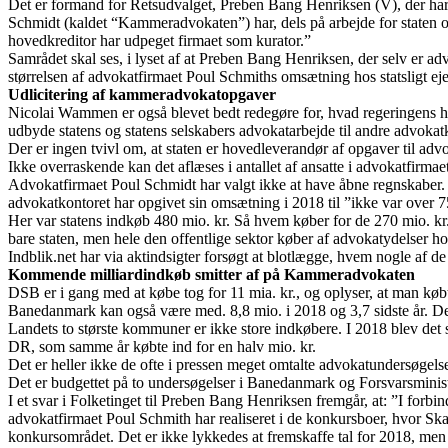
Det er formand for Retsudvalget, Preben Bang Henriksen (V), der har 
Schmidt (kaldet “Kammeradvokaten”) har, dels på arbejde for staten o
hovedkreditor har udpeget firmaet som kurator.”
Samrådet skal ses, i lyset af at Preben Bang Henriksen, der selv er advo
størrelsen af advokatfirmaet Poul Schmiths omsætning hos statsligt e
Udlicitering af kammeradvokatopgaver
Nicolai Wammen er også blevet bedt redegøre for, hvad regeringens h
udbyde statens og statens selskabers advokatarbejde til andre advoka
Der er ingen tvivl om, at staten er hovedleverandør af opgaver til ad
Ikke overraskende kan det aflæses i antallet af ansatte i advokatfirma
Advokatfirmaet Poul Schmidt har valgt ikke at have åbne regnskaber. 
advokatkontoret har opgivet sin omsætning i 2018 til ”ikke var over 7
Her var statens indkøb 480 mio. kr. Så hvem køber for de 270 mio. kr.,
bare staten, men hele den offentlige sektor køber af advokatydelser h
Indblik.net har via aktindsigter forsøgt at blotlægge, hvem nogle af de 
Kommende milliardindkøb smitter af på Kammeradvokaten
DSB er i gang med at købe tog for 11 mia. kr., og oplyser, at man købte
Banedanmark kan også være med. 8,8 mio. i 2018 og 3,7 sidste år. Det 
Landets to største kommuner er ikke store indkøbere. I 2018 blev det
DR, som samme år købte ind for en halv mio. kr.
Det er heller ikke de ofte i pressen meget omtalte advokatundersøgels
Det er budgettet på to undersøgelser i Banedanmark og Forsvarsminist
I et svar i Folketinget til Preben Bang Henriksen fremgår, at: ”I forb
advokatfirmaet Poul Schmith har realiseret i de konkursboer, hvor Sk
konkursområdet. Det er ikke lykkedes at fremskaffe tal for 2018, me