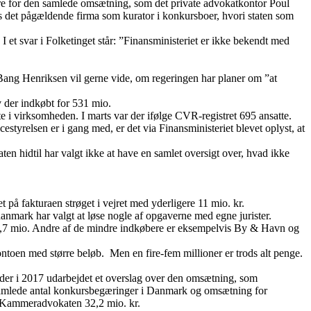
øre for den samlede omsætning, som det private advokatkontor Poul
s det pågældende firma som kurator i konkursboer, hvori staten som
 I et svar i Folketinget står: ”Finansministeriet er ikke bekendt med
Bang Henriksen vil gerne vide, om regeringen har planer om ”at
v der indkøbt for 531 mio.
te i virksomheden. I marts var der ifølge CVR-registret 695 ansatte.
yrelsen er i gang med, er det via Finansministeriet blevet oplyst, at
en hidtil har valgt ikke at have en samlet oversigt over, hvad ikke
t på fakturaen strøget i vejret med yderligere 11 mio. kr.
anmark har valgt at løse nogle af opgaverne med egne jurister.
r 2,7 mio. Andre af de mindre indkøbere er eksempelvis By & Havn og
ontoen med større beløb. Men en fire-fem millioner er trods alt penge.
er der i 2017 udarbejdet et overslag over den omsætning, som
t samlede antal konkursbegæringer i Danmark og omsætning for
os Kammeradvokaten 32,2 mio. kr.