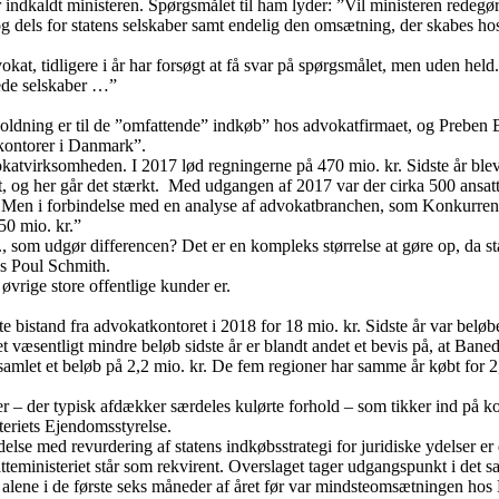
indkaldt ministeren. Spørgsmålet til ham lyder: ”Vil ministeren redeg
g dels for statens selskaber samt endelig den omsætning, der skabes ho
kat, tidligere i år har forsøgt at få svar på spørgsmålet, men uden held.
jede selskaber …”
oldning er til de ”omfattende” indkøb” hos advokatfirmaet, og Preben 
tkontorer i Danmark”.
vokatvirksomheden. I 2017 lød regningerne på 470 mio. kr. Sidste år ble
et, og her går det stærkt. Med udgangen af 2017 var der cirka 500 ansat
Men i forbindelse med en analyse af advokatbranchen, som Konkurrencest
50 mio. kr.”
 som udgør differencen? Det er en kompleks størrelse at gøre op, da stat
os Poul Schmith.
øvrige store offentlige kunder er.
 bistand fra advokatkontoret i 2018 for 18 mio. kr. Sidste år var beløbe
væsentligt mindre beløb sidste år er blandt andet et bevis på, at Baned
 samlet et beløb på 2,2 mio. kr. De fem regioner har samme år købt fo
er – der typisk afdækker særdeles kulørte forhold – som tikker ind på k
eriets Ejendomsstyrelse.
indelse med revurdering af statens indkøbsstrategi for juridiske ydelser 
atteministeriet står som rekvirent. Overslaget tager udgangspunkt i de
n alene i de første seks måneder af året før var mindsteomsætningen h