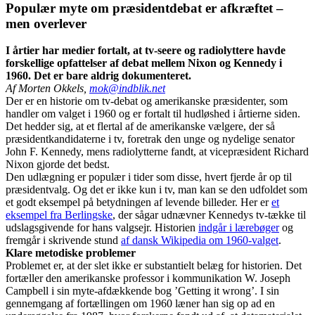
Populær myte om præsidentdebat er afkræftet –
men overlever
I årtier har medier fortalt, at tv-seere og radiolyttere havde
forskellige opfattelser af debat mellem Nixon og Kennedy i
1960. Det er bare aldrig dokumenteret.
Af Morten Okkels,
mok@indblik.net
Der er en historie om tv-debat og amerikanske præsidenter, som
handler om valget i 1960 og er fortalt til hudløshed i årtierne siden.
Det hedder sig, at et flertal af de amerikanske vælgere, der så
præsidentkandidaterne i tv, foretrak den unge og nydelige senator
John F. Kennedy, mens radiolytterne fandt, at vicepræsident Richard
Nixon gjorde det bedst.
Den udlægning er populær i tider som disse, hvert fjerde år op til
præsidentvalg. Og det er ikke kun i tv, man kan se den udfoldet som
et godt eksempel på betydningen af levende billeder. Her er
et
eksempel fra Berlingske
, der sågar udnævner Kennedys tv-tække til
udslagsgivende for hans valgsejr. Historien
indgår i lærebøger
og
fremgår i skrivende stund
af dansk Wikipedia om 1960-valget
.
Klare metodiske problemer
Problemet er, at der slet ikke er substantielt belæg for historien. Det
fortæller den amerikanske professor i kommunikation W. Joseph
Campbell i sin myte-afdækkende bog ’Getting it wrong’. I sin
gennemgang af fortællingen om 1960 læner han sig op ad en