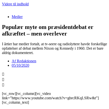
Videre til indhold
Medier
Populær myte om præsidentdebat er
afkræftet – men overlever
I årtier har medier fortalt, at tv-seere og radiolyttere havde forskellige
opfattelser af debat mellem Nixon og Kennedy i 1960. Det er bare
aldrig dokumenteret.
Af
Redaktionen
05/10/2020
[vc_row][vc_column][vc_video
link=”https://www.youtube.com/watch?v=gbrcRKqLSRw&t”]
[vc_column_text]