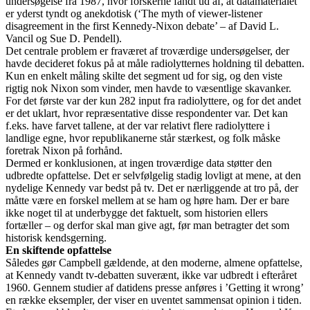
undersøgelse fra 1987, hvor forskerne fandt ud af, at datamaterialet
er yderst tyndt og anekdotisk (‘The myth of viewer‐listener
disagreement in the first Kennedy‐Nixon debate’ – af David L.
Vancil og Sue D. Pendell).
Det centrale problem er fraværet af troværdige undersøgelser, der
havde decideret fokus på at måle radiolytternes holdning til debatten.
Kun en enkelt måling skilte det segment ud for sig, og den viste
rigtig nok Nixon som vinder, men havde to væsentlige skavanker.
For det første var der kun 282 input fra radiolyttere, og for det andet
er det uklart, hvor repræsentative disse respondenter var. Det kan
f.eks. have farvet tallene, at der var relativt flere radiolyttere i
landlige egne, hvor republikanerne står stærkest, og folk måske
foretrak Nixon på forhånd.
Dermed er konklusionen, at ingen troværdige data støtter den
udbredte opfattelse. Det er selvfølgelig stadig lovligt at mene, at den
nydelige Kennedy var bedst på tv. Det er nærliggende at tro på, der
måtte være en forskel mellem at se ham og høre ham. Der er bare
ikke noget til at underbygge det faktuelt, som historien ellers
fortæller – og derfor skal man give agt, før man betragter det som
historisk kendsgerning.
En skiftende opfattelse
Således gør Campbell gældende, at den moderne, almene opfattelse,
at Kennedy vandt tv-debatten suverænt, ikke var udbredt i efteråret
1960. Gennem studier af datidens presse anføres i ’Getting it wrong’
en række eksempler, der viser en uventet sammensat opinion i tiden.