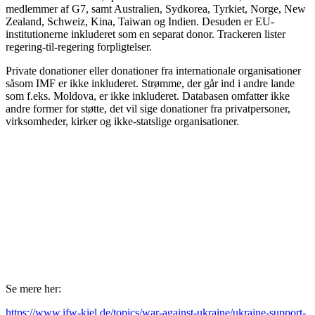
medlemmer af G7, samt Australien, Sydkorea, Tyrkiet, Norge, New
Zealand, Schweiz, Kina, Taiwan og Indien. Desuden er EU-
institutionerne inkluderet som en separat donor. Trackeren lister
regering-til-regering forpligtelser.
Private donationer eller donationer fra internationale organisationer
såsom IMF er ikke inkluderet. Strømme, der går ind i andre lande
som f.eks. Moldova, er ikke inkluderet. Databasen omfatter ikke
andre former for støtte, det vil sige donationer fra privatpersoner,
virksomheder, kirker og ikke-statslige organisationer.
Se mere her:
https://www.ifw-kiel.de/topics/war-against-ukraine/ukraine-support-