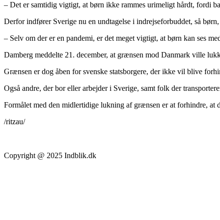
– Det er samtidig vigtigt, at børn ikke rammes urimeligt hårdt, fordi ba
Derfor indfører Sverige nu en undtagelse i indrejseforbuddet, så børn,
– Selv om der er en pandemi, er det meget vigtigt, at børn kan ses me
Damberg meddelte 21. december, at grænsen mod Danmark ville lukke fr
Grænsen er dog åben for svenske statsborgere, der ikke vil blive forhin
Også andre, der bor eller arbejder i Sverige, samt folk der transport
Formålet med den midlertidige lukning af grænsen er at forhindre, at d
/ritzau/
Copyright @ 2025 Indblik.dk