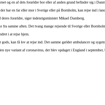
rnet og en af dets forældre bor eller af anden grund befinder sig i Danma
 der har en far eller mor i Sverige eller på Bornholm, kan rejse ind i l
d deres forældre, siger indenrigsminister Mikael Damberg.
a samme aften. Det tvang mange rejsende til Sverige eller Bornholm til
dret i at rejse hjem.
erer gods, kan få lov at rejse ind. Det samme gælder ambulancer og syget
en nye variant af coronavirus, der blev opdaget i England i september, b