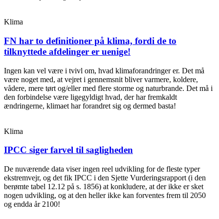
Klima
FN har to definitioner på klima, fordi de to
tilknyttede afdelinger er uenige!
Ingen kan vel være i tvivl om, hvad klimaforandringer er. Det må
være noget med, at vejret i gennemsnit bliver varmere, koldere,
vådere, mere tørt og/eller med flere storme og naturbrande. Det må i
den forbindelse være ligegyldigt hvad, der har fremkaldt
ændringerne, klimaet har forandret sig og dermed basta!
Klima
IPCC siger farvel til sagligheden
De nuværende data viser ingen reel udvikling for de fleste typer
ekstremvejr, og det fik IPCC i den Sjette Vurderingsrapport (i den
berømte tabel 12.12 på s. 1856) at konkludere, at der ikke er sket
nogen udvikling, og at den heller ikke kan forventes frem til 2050
og endda år 2100!