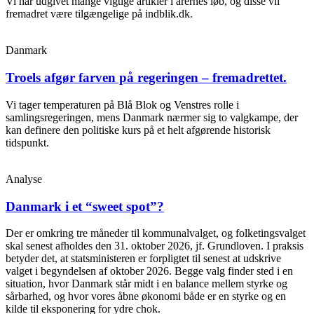
Vi har udgivet mange vigtige artikler i årernes løb, og disse vil
fremadret være tilgængelige på indblik.dk.
Danmark
Troels afgør farven på regeringen – fremadrettet.
Vi tager temperaturen på Blå Blok og Venstres rolle i
samlingsregeringen, mens Danmark nærmer sig to valgkampe, der
kan definere den politiske kurs på et helt afgørende historisk
tidspunkt.
Analyse
Danmark i et “sweet spot”?
Der er omkring tre måneder til kommunalvalget, og folketingsvalget
skal senest afholdes den 31. oktober 2026, jf. Grundloven. I praksis
betyder det, at statsministeren er forpligtet til senest at udskrive
valget i begyndelsen af oktober 2026. Begge valg finder sted i en
situation, hvor Danmark står midt i en balance mellem styrke og
sårbarhed, og hvor vores åbne økonomi både er en styrke og en
kilde til eksponering for ydre chok.