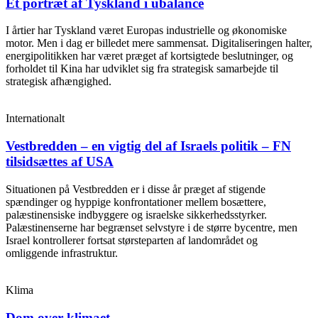
Et portræt af Tyskland i ubalance
I årtier har Tyskland været Europas industrielle og økonomiske
motor. Men i dag er billedet mere sammensat. Digitaliseringen halter,
energipolitikken har været præget af kortsigtede beslutninger, og
forholdet til Kina har udviklet sig fra strategisk samarbejde til
strategisk afhængighed.
Internationalt
Vestbredden – en vigtig del af Israels politik – FN
tilsidsættes af USA
Situationen på Vestbredden er i disse år præget af stigende
spændinger og hyppige konfrontationer mellem bosættere,
palæstinensiske indbyggere og israelske sikkerhedsstyrker.
Palæstinenserne har begrænset selvstyre i de større bycentre, men
Israel kontrollerer fortsat størsteparten af landområdet og
omliggende infrastruktur.
Klima
Dom over klimaet…