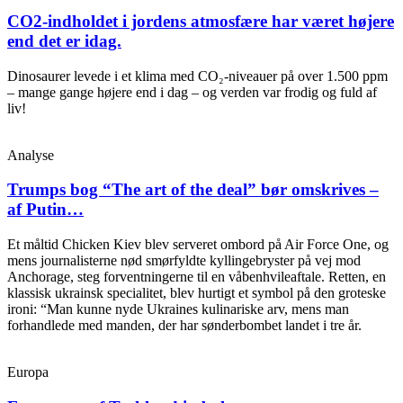
CO2-indholdet i jordens atmosfære har været højere
end det er idag.
Dinosaurer levede i et klima med CO₂-niveauer på over 1.500 ppm
– mange gange højere end i dag – og verden var frodig og fuld af
liv!
Analyse
Trumps bog “The art of the deal” bør omskrives –
af Putin…
Et måltid Chicken Kiev blev serveret ombord på Air Force One, og
mens journalisterne nød smørfyldte kyllingebryster på vej mod
Anchorage, steg forventningerne til en våbenhvileaftale. Retten, en
klassisk ukrainsk specialitet, blev hurtigt et symbol på den groteske
ironi: “Man kunne nyde Ukraines kulinariske arv, mens man
forhandlede med manden, der har sønderbombet landet i tre år.
Europa