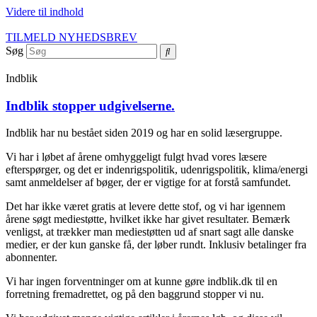
Videre til indhold
TILMELD NYHEDSBREV
Søg
Indblik
Indblik stopper udgivelserne.
Indblik har nu bestået siden 2019 og har en solid læsergruppe.
Vi har i løbet af årene omhyggeligt fulgt hvad vores læsere
efterspørger, og det er indenrigspolitik, udenrigspolitik, klima/energi
samt anmeldelser af bøger, der er vigtige for at forstå samfundet.
Det har ikke været gratis at levere dette stof, og vi har igennem
årene søgt mediestøtte, hvilket ikke har givet resultater. Bemærk
venligst, at trækker man mediestøtten ud af snart sagt alle danske
medier, er der kun ganske få, der løber rundt. Inklusiv betalinger fra
abonnenter.
Vi har ingen forventninger om at kunne gøre indblik.dk til en
forretning fremadrettet, og på den baggrund stopper vi nu.