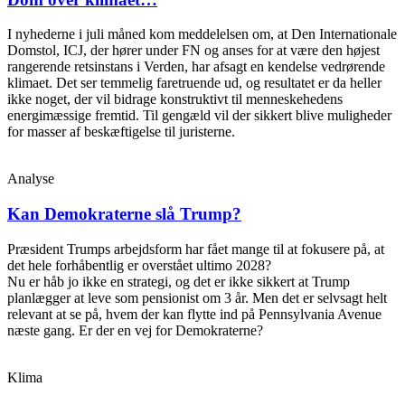
I nyhederne i juli måned kom meddelelsen om, at Den Internationale
Domstol, ICJ, der hører under FN og anses for at være den højest
rangerende retsinstans i Verden, har afsagt en kendelse vedrørende
klimaet. Det ser temmelig faretruende ud, og resultatet er da heller
ikke noget, der vil bidrage konstruktivt til menneskehedens
energimæssige fremtid. Til gengæld vil der sikkert blive muligheder
for masser af beskæftigelse til juristerne.
Analyse
Kan Demokraterne slå Trump?
Præsident Trumps arbejdsform har fået mange til at fokusere på, at
det hele forhåbentlig er overstået ultimo 2028?
Nu er håb jo ikke en strategi, og det er ikke sikkert at Trump
planlægger at leve som pensionist om 3 år. Men det er selvsagt helt
relevant at se på, hvem der kan flytte ind på Pennsylvania Avenue
næste gang. Er der en vej for Demokraterne?
Klima