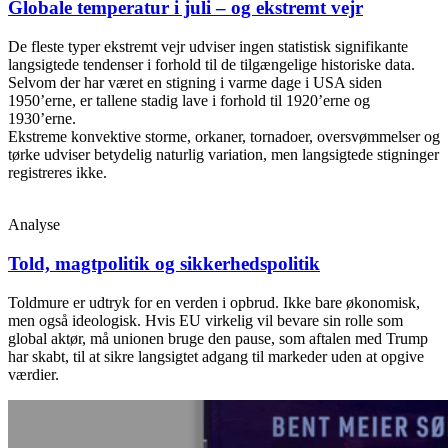
Globale temperatur i juli – og ekstremt vejr
De fleste typer ekstremt vejr udviser ingen statistisk signifikante
langsigtede tendenser i forhold til de tilgængelige historiske data.
Selvom der har været en stigning i varme dage i USA siden
1950’erne, er tallene stadig lave i forhold til 1920’erne og
1930’erne.
Ekstreme konvektive storme, orkaner, tornadoer, oversvømmelser og
tørke udviser betydelig naturlig variation, men langsigtede stigninger
registreres ikke.
Analyse
Told, magtpolitik og sikkerhedspolitik
Toldmure er udtryk for en verden i opbrud. Ikke bare økonomisk,
men også ideologisk. Hvis EU virkelig vil bevare sin rolle som
global aktør, må unionen bruge den pause, som aftalen med Trump
har skabt, til at sikre langsigtet adgang til markeder uden at opgive
værdier.