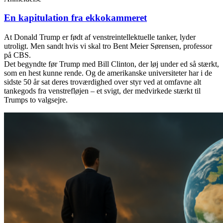
En kapitulation fra ekkokammeret
At Donald Trump er født af venstreintellektuelle tanker, lyder
utroligt. Men sandt hvis vi skal tro Bent Meier Sørensen, professor
på CBS.
Det begyndte før Trump med Bill Clinton, der løj under ed så stærkt,
som en hest kunne rende. Og de amerikanske universiteter har i de
sidste 50 år sat deres troværdighed over styr ved at omfavne alt
tankegods fra venstrefløjen – et svigt, der medvirkede stærkt til
Trumps to valgsejre.