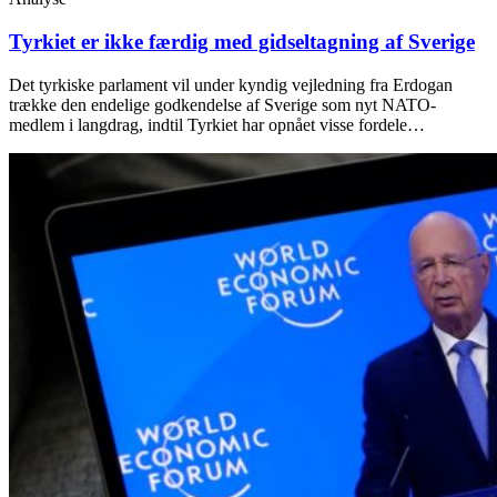
Tyrkiet er ikke færdig med gidseltagning af Sverige
Det tyrkiske parlament vil under kyndig vejledning fra Erdogan
trække den endelige godkendelse af Sverige som nyt NATO-
medlem i langdrag, indtil Tyrkiet har opnået visse fordele…