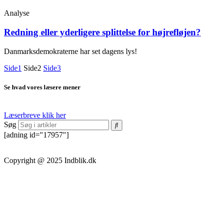
Analyse
Redning eller yderligere splittelse for højrefløjen?
Danmarksdemokraterne har set dagens lys!
Side
1
Side
2
Side
3
Se hvad vores læsere mener
Læserbreve klik her
Søg
[adning id="17957"]
Copyright @ 2025 Indblik.dk