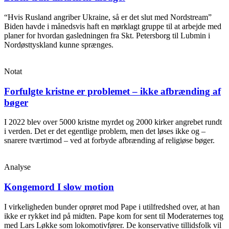
“Hvis Rusland angriber Ukraine, så er det slut med Nordstream”
Biden havde i månedsvis haft en mørklagt gruppe til at arbejde med
planer for hvordan gasledningen fra Skt. Petersborg til Lubmin i
Nordøsttyskland kunne sprænges.
Notat
Forfulgte kristne er problemet – ikke afbrænding af
bøger
I 2022 blev over 5000 kristne myrdet og 2000 kirker angrebet rundt
i verden. Det er det egentlige problem, men det løses ikke og –
snarere tværtimod – ved at forbyde afbrænding af religiøse bøger.
Analyse
Kongemord I slow motion
I virkeligheden bunder oprøret mod Pape i utilfredshed over, at han
ikke er rykket ind på midten. Pape kom for sent til Moderaternes tog
med Lars Løkke som lokomotivfører. De konservative tillidsfolk vil