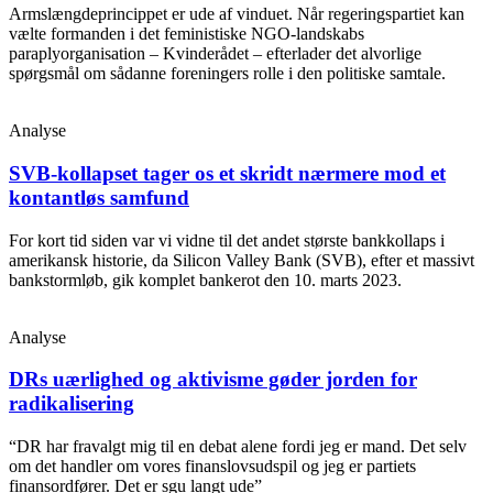
Armslængdeprincippet er ude af vinduet. Når regeringspartiet kan
vælte formanden i det feministiske NGO-landskabs
paraplyorganisation – Kvinderådet – efterlader det alvorlige
spørgsmål om sådanne foreningers rolle i den politiske samtale.
Analyse
SVB-kollapset tager os et skridt nærmere mod et
kontantløs samfund
For kort tid siden var vi vidne til det andet største bankkollaps i
amerikansk historie, da Silicon Valley Bank (SVB), efter et massivt
bankstormløb, gik komplet bankerot den 10. marts 2023.
Analyse
DRs uærlighed og aktivisme gøder jorden for
radikalisering
“DR har fravalgt mig til en debat alene fordi jeg er mand. Det selv
om det handler om vores finanslovsudspil og jeg er partiets
finansordfører. Det er sgu langt ude”