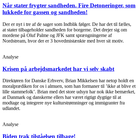
Når stater frygter sandheden. Fire Detoneringer, som
lukkede for gassen og sandheden!
Der er nyt i tre af de sager som Indblik følger. De har det til fælles,
at stater tilbageholder sandheden for borgerne. Det drejer sig om
mordene på Oluf Palme og JFK samt sprængningerne af
Nordstream, hvor der er 3 hovedmistænkte med hver sit motiv.
Analyse
Krisen på arbejdsmarkedet har vi selv skabt
Direktøren for Danske Erhverv, Brian Mikkelsen har netop holdt en
moralprædiken for os i almuen, som han formaner til ’ikke at blive et
lille stammefolk’. Brian med det store udsyn har nok ikke bemærket,
at Danmark og danskerne ellers har været rigtigt dygtige til at
modtage og integrere nye kulturstrømninger og immigranter fra
udlandet.
Analyse
Biden trak tilståelsen tilbage!