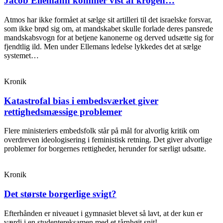
Jacob Ellemann kommer vist af krogen…
Atmos har ikke formået at sælge sit artilleri til det israelske forsvar,
som ikke brød sig om, at mandskabet skulle forlade deres pansrede
mandskabsvogn for at betjene kanonerne og derved udsætte sig for
fjendtlig ild. Men under Ellemans ledelse lykkedes det at sælge
systemet…
Kronik
Katastrofal bias i embedsværket giver
rettighedsmæssige problemer
Flere ministeriers embedsfolk står på mål for alvorlig kritik om
overdreven ideologisering i feministisk retning. Det giver alvorlige
problemer for borgernes rettigheder, herunder for særligt udsatte.
Kronik
Det største borgerlige svigt?
Efterhånden er niveauet i gymnasiet blevet så lavt, at der kun er
værdi i en studentereksamen med et tårnhøjt snit!