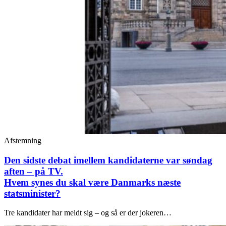
Afstemning
Den sidste debat imellem kandidaterne var søndag
aften – på TV.
Hvem synes du skal være Danmarks næste
statsminister?
Tre kandidater har meldt sig – og så er der jokeren…