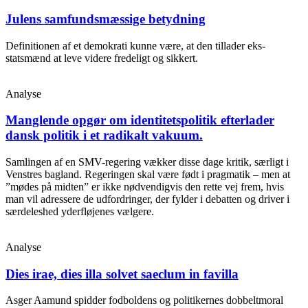
Julens samfundsmæssige betydning
Definitionen af et demokrati kunne være, at den tillader eks-
statsmænd at leve videre fredeligt og sikkert.
Analyse
Manglende opgør om identitetspolitik efterlader
dansk politik i et radikalt vakuum.
Samlingen af en SMV-regering vækker disse dage kritik, særligt i
Venstres bagland. Regeringen skal være født i pragmatik – men at
”mødes på midten” er ikke nødvendigvis den rette vej frem, hvis
man vil adressere de udfordringer, der fylder i debatten og driver i
særdeleshed yderfløjenes vælgere.
Analyse
Dies irae, dies illa solvet saeclum in favilla
Asger Aamund spidder fodboldens og politikernes dobbeltmoral