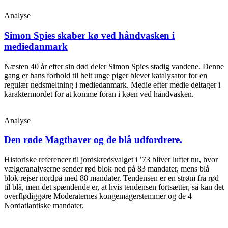
Analyse
Simon Spies skaber kø ved håndvasken i
mediedanmark
Næsten 40 år efter sin død deler Simon Spies stadig vandene. Denne
gang er hans forhold til helt unge piger blevet katalysator for en
regulær nedsmeltning i mediedanmark. Medie efter medie deltager i
karaktermordet for at komme foran i køen ved håndvasken.
Analyse
Den røde Magthaver og de blå udfordrere.
Historiske referencer til jordskredsvalget i ’73 bliver luftet nu, hvor
vælgeranalyserne sender rød blok ned på 83 mandater, mens blå
blok rejser nordpå med 88 mandater. Tendensen er en strøm fra rød
til blå, men det spændende er, at hvis tendensen fortsætter, så kan det
overflødiggøre Moderaternes kongemagerstemmer og de 4
Nordatlantiske mandater.