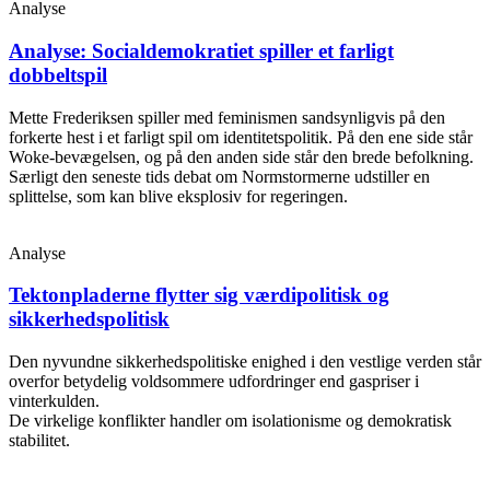
Analyse
Analyse: Socialdemokratiet spiller et farligt
dobbeltspil
Mette Frederiksen spiller med feminismen sandsynligvis på den
forkerte hest i et farligt spil om identitetspolitik. På den ene side står
Woke-bevægelsen, og på den anden side står den brede befolkning.
Særligt den seneste tids debat om Normstormerne udstiller en
splittelse, som kan blive eksplosiv for regeringen.
Analyse
Tektonpladerne flytter sig værdipolitisk og
sikkerhedspolitisk
Den nyvundne sikkerhedspolitiske enighed i den vestlige verden står
overfor betydelig voldsommere udfordringer end gaspriser i
vinterkulden.
De virkelige konflikter handler om isolationisme og demokratisk
stabilitet.